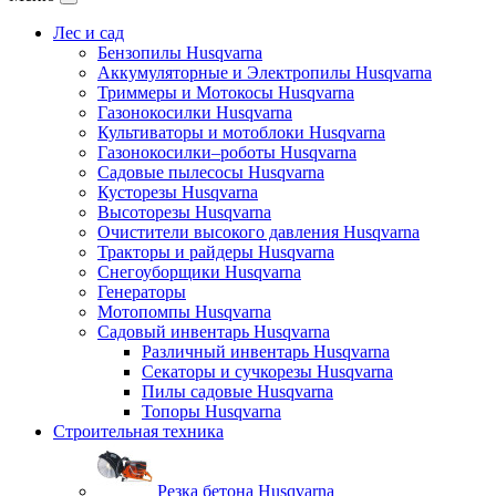
Лес и сад
Бензопилы Husqvarna
Аккумуляторные и Электропилы Нusqvarna
Триммеры и Мотокосы Нusqvarna
Газонокосилки Husqvarna
Культиваторы и мотоблоки Husqvarna
Газонокосилки–роботы Husqvarna
Садовые пылесосы Husqvarna
Кусторезы Husqvarna
Высоторезы Husqvarna
Очистители высокого давления Husqvarna
Тракторы и райдеры Husqvarna
Снегоуборщики Husqvarna
Генераторы
Мотопомпы Husqvarna
Садовый инвентарь Husqvarna
Различный инвентарь Husqvarna
Секаторы и сучкорезы Husqvarna
Пилы садовые Husqvarna
Топоры Husqvarna
Строительная техника
Резка бетона Husqvarna