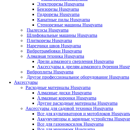
Электрорезы Husqvarna
Бензорезы Husqvarna
Гидрорезы Husqvarna
Канатные пилы Husqvarna
Стенорезные машины Husqvarna
Пылесосы Husqvarna
Шлифовальные машины Husqvarna
Плиткорезы Husqvarna
Нарезчики швов Husqvarna
Вибротрамбовки Husqvarna
Алмазная техника Husqvarna
Дрели алмазного сверления Husqvarna
Аксессуары к дрелям алмазного бурения Husq
Виброплиты Husqvarna
Другое профессиональное оборудование Husqvarna
Аксессуары
Расходные материалы Husqvarna
Алмазные диски Husqvarna
Алмазные коронки Husqvarna
Другие расходные материалы Husqvarna
Аксессуары для садовой техники Husqvarna
Все для культиваторов и мотоблоков Husqvarn
Аккумуляторы и зарядные устройства Husqvar
Все для газонокосилок Husqvarna
Все для минимоек Husqvarna