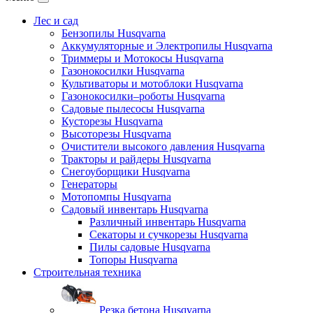
Лес и сад
Бензопилы Husqvarna
Аккумуляторные и Электропилы Нusqvarna
Триммеры и Мотокосы Нusqvarna
Газонокосилки Husqvarna
Культиваторы и мотоблоки Husqvarna
Газонокосилки–роботы Husqvarna
Садовые пылесосы Husqvarna
Кусторезы Husqvarna
Высоторезы Husqvarna
Очистители высокого давления Husqvarna
Тракторы и райдеры Husqvarna
Снегоуборщики Husqvarna
Генераторы
Мотопомпы Husqvarna
Садовый инвентарь Husqvarna
Различный инвентарь Husqvarna
Секаторы и сучкорезы Husqvarna
Пилы садовые Husqvarna
Топоры Husqvarna
Строительная техника
Резка бетона Husqvarna