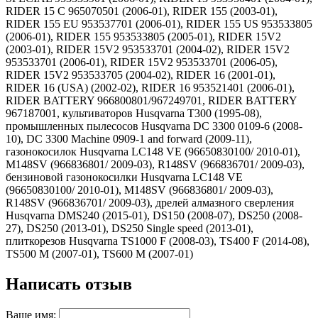
RIDER 15 C 965070501 (2006-01), RIDER 155 (2003-01),
RIDER 155 EU 953537701 (2006-01), RIDER 155 US 953533805
(2006-01), RIDER 155 953533805 (2005-01), RIDER 15V2
(2003-01), RIDER 15V2 953533701 (2004-02), RIDER 15V2
953533701 (2006-01), RIDER 15V2 953533701 (2006-05),
RIDER 15V2 953533705 (2004-02), RIDER 16 (2001-01),
RIDER 16 (USA) (2002-02), RIDER 16 953521401 (2006-01),
RIDER BATTERY 966800801/967249701, RIDER BATTERY
967187001, культиваторов Husqvarna T300 (1995-08),
промышленных пылесосов Husqvarna DC 3300 0109-6 (2008-
10), DC 3300 Machine 0909-1 and forward (2009-11),
газонокосилок Husqvarna LC148 VE (96650830100/ 2010-01),
M148SV (966836801/ 2009-03), R148SV (966836701/ 2009-03),
бензиновой газонокосилки Husqvarna LC148 VE
(96650830100/ 2010-01), M148SV (966836801/ 2009-03),
R148SV (966836701/ 2009-03), дрелей алмазного сверления
Husqvarna DMS240 (2015-01), DS150 (2008-07), DS250 (2008-
27), DS250 (2013-01), DS250 Single speed (2013-01),
плиткорезов Husqvarna TS1000 F (2008-03), TS400 F (2014-08),
TS500 M (2007-01), TS600 M (2007-01)
Написать отзыв
Ваше имя: