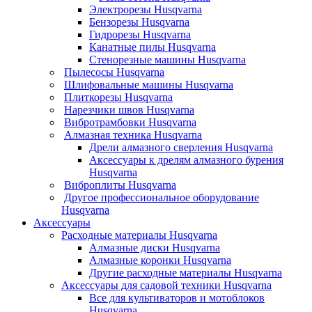
Электрорезы Husqvarna
Бензорезы Husqvarna
Гидрорезы Husqvarna
Канатные пилы Husqvarna
Стенорезные машины Husqvarna
Пылесосы Husqvarna
Шлифовальные машины Husqvarna
Плиткорезы Husqvarna
Нарезчики швов Husqvarna
Вибротрамбовки Husqvarna
Алмазная техника Husqvarna
Дрели алмазного сверления Husqvarna
Аксессуары к дрелям алмазного бурения
Husqvarna
Виброплиты Husqvarna
Другое профессиональное оборудование
Husqvarna
Аксессуары
Расходные материалы Husqvarna
Алмазные диски Husqvarna
Алмазные коронки Husqvarna
Другие расходные материалы Husqvarna
Аксессуары для садовой техники Husqvarna
Все для культиваторов и мотоблоков
Husqvarna