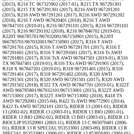
(2015), R214 TC 967325902 (2017-01), R215 TX 967291301
(2015), R215 TX 967291301 (2017), R216 AWD 967291201
(2015), R216 AWD 967291201 (2017), R216 AWD 967291202
(2018), R216 T AWD 967820401 (2018), R216 T AWD
967847101 (2019-01), R216 967291101 (2015), R216 967291101
(2017), R216 967291102 (2018), R216 967846702 (2019-01),
R220T 966785701/967032001/967150901 (2015), R220T
966785701/967032001/967150901 (2017), R316 T AWD
967291701 (2015), R316 T AWD 967291701 (2017), R316 T
967291601 (2015), R316 T 967291601 (2017), R316 Ts AWD
967291801 (2017), R316 TsX AWD 967847501 (2019-01), R316
TX 967847401 (2019-01), R316 TXs AWD 967291901 (2017),
R318 X 967847201 (2019-01), R318 967291401 (2015), R318
967291401 (2017), R318 967291402 (2018), R320 AWD
967291501 (2015), R320 AWD 967291501 (2017), R320 AWD
967291502 (2018), R322 TX AWD 967847701 (2019-01), R322T
AWD 966785801/967032101/967153001 (2015), R322T AWD
967153001 (2017), R322T AWD 967153002 (2018), R418 TS
AWD 967292001 (2015-04), R422 Ts AWD 966772901 (2014),
R422 Ts AWD 967292101 (2015), RIDER 13 (2001-01), RIDER
13 (2002-02), RIDER 13 (2003-01), RIDER 13 BIO (2001-01),
RIDER 13 BIO (2002-02), RIDER 13 BIO (2003-01), RIDER 13
BIOCLIP 953520901 (2003-11), RIDER 13 C 965070401 (2006-
01), RIDER 13 R SPECIAL 953533001 (2003-09), RIDER 13 R
SPECIAL 953533901 (2006-01), RIDER 13 953950401 (2004-01),