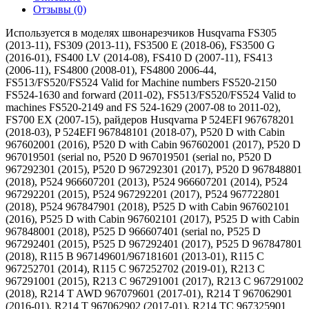
Отзывы (0)
Используется в моделях швонарезчиков Husqvarna FS305
(2013-11), FS309 (2013-11), FS3500 E (2018-06), FS3500 G
(2016-01), FS400 LV (2014-08), FS410 D (2007-11), FS413
(2006-11), FS4800 (2008-01), FS4800 2006-44,
FS513/FS520/FS524 Valid for Machine numbers FS520-2150
FS524-1630 and forward (2011-02), FS513/FS520/FS524 Valid to
machines FS520-2149 and FS 524-1629 (2007-08 to 2011-02),
FS700 EX (2007-15), райдеров Husqvarna P 524EFI 967678201
(2018-03), P 524EFI 967848101 (2018-07), P520 D with Cabin
967602001 (2016), P520 D with Cabin 967602001 (2017), P520 D
967019501 (serial no, P520 D 967019501 (serial no, P520 D
967292301 (2015), P520 D 967292301 (2017), P520 D 967848801
(2018), P524 966607201 (2013), P524 966607201 (2014), P524
967292201 (2015), P524 967292201 (2017), P524 967722801
(2018), P524 967847901 (2018), P525 D with Cabin 967602101
(2016), P525 D with Cabin 967602101 (2017), P525 D with Cabin
967848001 (2018), P525 D 966607401 (serial no, P525 D
967292401 (2015), P525 D 967292401 (2017), P525 D 967847801
(2018), R115 B 967149601/967181601 (2013-01), R115 C
967252701 (2014), R115 C 967252702 (2019-01), R213 C
967291001 (2015), R213 C 967291001 (2017), R213 C 967291002
(2018), R214 T AWD 967079601 (2017-01), R214 T 967062901
(2016-01), R214 T 967062902 (2017-01), R214 TC 967325901