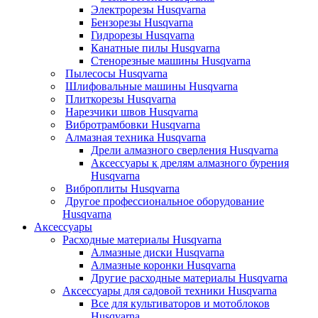
Электрорезы Husqvarna
Бензорезы Husqvarna
Гидрорезы Husqvarna
Канатные пилы Husqvarna
Стенорезные машины Husqvarna
Пылесосы Husqvarna
Шлифовальные машины Husqvarna
Плиткорезы Husqvarna
Нарезчики швов Husqvarna
Вибротрамбовки Husqvarna
Алмазная техника Husqvarna
Дрели алмазного сверления Husqvarna
Аксессуары к дрелям алмазного бурения
Husqvarna
Виброплиты Husqvarna
Другое профессиональное оборудование
Husqvarna
Аксессуары
Расходные материалы Husqvarna
Алмазные диски Husqvarna
Алмазные коронки Husqvarna
Другие расходные материалы Husqvarna
Аксессуары для садовой техники Husqvarna
Все для культиваторов и мотоблоков
Husqvarna