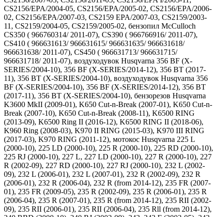
CS2156/EPA/2004-05, CS2156/EPA/2005-02, CS2156/EPA/2006-
02, CS2156/EPA/2007-03, CS2159 EPA/2007-03, CS2159/2003-
11, CS2159/2004-05, CS2159/2005-02, бензопил McCulloch
CS350 ( 966760314/ 2011-07), CS390 ( 966766916/ 2011-07),
CS410 ( 966631613/ 966631615/ 966631635/ 966631618/
966631638/ 2011-07), CS450 ( 966631713/ 966631715/
966631718/ 2011-07), воздуходувок Husqvarna 356 BF (X-
SERIES/2004-10), 356 BF (X-SERIES/2014-12), 356 BT (2017-
11), 356 BT (X-SERIES/2004-10), воздуходувок Husqvarna 356
BF (X-SERIES/2004-10), 356 BF (X-SERIES/2014-12), 356 BT
(2017-11), 356 BT (X-SERIES/2004-10), бензорезов Husqvarna
K3600 MkII (2009-01), K650 Cut-n-Break (2007-01), K650 Cut-n-
Break (2007-10), K650 Cut-n-Break (2008-11), K6500 RING
(2013-09), K6500 Ring II (2016-12), K6500 RING II (2018-06),
K960 Ring (2008-03), K970 II RING (2015-03), K970 III RING
(2017-03), K970 RING (2011-12), мотокос Husqvarna 225 L
(2000-10), 225 LD (2000-10), 225 R (2000-10), 225 RD (2000-10),
225 RJ (2000-10), 227 L, 227 LD (2000-10), 227 R (2000-10), 227
R (2002-09), 227 RD (2000-10), 227 RJ (2000-10), 232 L (2002-
09), 232 L (2006-01), 232 L (2007-01), 232 R (2002-09), 232 R
(2006-01), 232 R (2006-04), 232 R (from 2014-12), 235 FR (2007-
01), 235 FR (2009-05), 235 R (2002-09), 235 R (2006-01), 235 R
(2006-04), 235 R (2007-01), 235 R (from 2014-12), 235 RII (2002-
09), 235 RII (2006-01), 235 RII (2006-04), 235 Rll (from 2014-12),