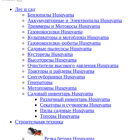
Лес и сад
Бензопилы Husqvarna
Аккумуляторные и Электропилы Нusqvarna
Триммеры и Мотокосы Нusqvarna
Газонокосилки Husqvarna
Культиваторы и мотоблоки Husqvarna
Газонокосилки–роботы Husqvarna
Садовые пылесосы Husqvarna
Кусторезы Husqvarna
Высоторезы Husqvarna
Очистители высокого давления Husqvarna
Тракторы и райдеры Husqvarna
Снегоуборщики Husqvarna
Генераторы
Мотопомпы Husqvarna
Садовый инвентарь Husqvarna
Различный инвентарь Husqvarna
Секаторы и сучкорезы Husqvarna
Пилы садовые Husqvarna
Топоры Husqvarna
Строительная техника
Резка бетона Husqvarna