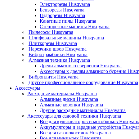
Электрорезы Husqvarna
Бензорезы Husqvarna
Гидрорезы Husqvarna
Канатные пилы Husqvarna
Стенорезные машины Husqvarna
Пылесосы Husqvarna
Шлифовальные машины Husqvarna
Плиткорезы Husqvarna
Нарезчики швов Husqvarna
Вибротрамбовки Husqvarna
Алмазная техника Husqvarna
Дрели алмазного сверления Husqvarna
Аксессуары к дрелям алмазного бурения Husq
Виброплиты Husqvarna
Другое профессиональное оборудование Husqvarna
Аксессуары
Расходные материалы Husqvarna
Алмазные диски Husqvarna
Алмазные коронки Husqvarna
Другие расходные материалы Husqvarna
Аксессуары для садовой техники Husqvarna
Все для культиваторов и мотоблоков Husqvarn
Аккумуляторы и зарядные устройства Husqvar
Все для газонокосилок Husqvarna
Все для минимоек Husqvarna