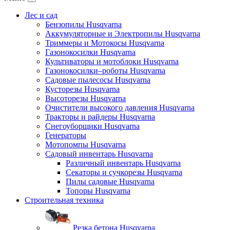
Лес и сад
Бензопилы Husqvarna
Аккумуляторные и Электропилы Нusqvarna
Триммеры и Мотокосы Нusqvarna
Газонокосилки Husqvarna
Культиваторы и мотоблоки Husqvarna
Газонокосилки–роботы Husqvarna
Садовые пылесосы Husqvarna
Кусторезы Husqvarna
Высоторезы Husqvarna
Очистители высокого давления Husqvarna
Тракторы и райдеры Husqvarna
Снегоуборщики Husqvarna
Генераторы
Мотопомпы Husqvarna
Садовый инвентарь Husqvarna
Различный инвентарь Husqvarna
Секаторы и сучкорезы Husqvarna
Пилы садовые Husqvarna
Топоры Husqvarna
Строительная техника
Резка бетона Husqvarna