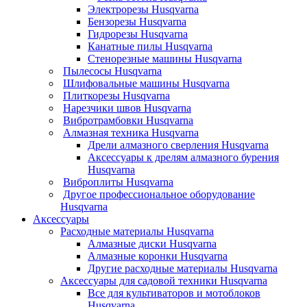
Электрорезы Husqvarna
Бензорезы Husqvarna
Гидрорезы Husqvarna
Канатные пилы Husqvarna
Стенорезные машины Husqvarna
Пылесосы Husqvarna
Шлифовальные машины Husqvarna
Плиткорезы Husqvarna
Нарезчики швов Husqvarna
Вибротрамбовки Husqvarna
Алмазная техника Husqvarna
Дрели алмазного сверления Husqvarna
Аксессуары к дрелям алмазного бурения
Husqvarna
Виброплиты Husqvarna
Другое профессиональное оборудование
Husqvarna
Аксессуары
Расходные материалы Husqvarna
Алмазные диски Husqvarna
Алмазные коронки Husqvarna
Другие расходные материалы Husqvarna
Аксессуары для садовой техники Husqvarna
Все для культиваторов и мотоблоков
Husqvarna