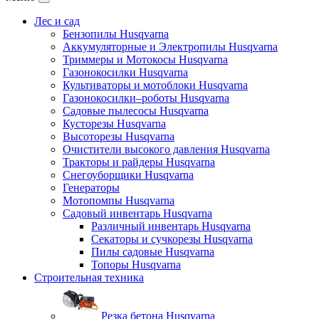
Лес и сад
Бензопилы Husqvarna
Аккумуляторные и Электропилы Нusqvarna
Триммеры и Мотокосы Нusqvarna
Газонокосилки Husqvarna
Культиваторы и мотоблоки Husqvarna
Газонокосилки–роботы Husqvarna
Садовые пылесосы Husqvarna
Кусторезы Husqvarna
Высоторезы Husqvarna
Очистители высокого давления Husqvarna
Тракторы и райдеры Husqvarna
Снегоуборщики Husqvarna
Генераторы
Мотопомпы Husqvarna
Садовый инвентарь Husqvarna
Различный инвентарь Husqvarna
Секаторы и сучкорезы Husqvarna
Пилы садовые Husqvarna
Топоры Husqvarna
Строительная техника
Резка бетона Husqvarna