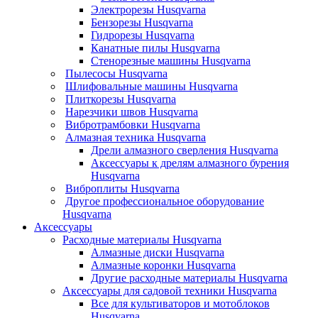
Электрорезы Husqvarna
Бензорезы Husqvarna
Гидрорезы Husqvarna
Канатные пилы Husqvarna
Стенорезные машины Husqvarna
Пылесосы Husqvarna
Шлифовальные машины Husqvarna
Плиткорезы Husqvarna
Нарезчики швов Husqvarna
Вибротрамбовки Husqvarna
Алмазная техника Husqvarna
Дрели алмазного сверления Husqvarna
Аксессуары к дрелям алмазного бурения
Husqvarna
Виброплиты Husqvarna
Другое профессиональное оборудование
Husqvarna
Аксессуары
Расходные материалы Husqvarna
Алмазные диски Husqvarna
Алмазные коронки Husqvarna
Другие расходные материалы Husqvarna
Аксессуары для садовой техники Husqvarna
Все для культиваторов и мотоблоков
Husqvarna