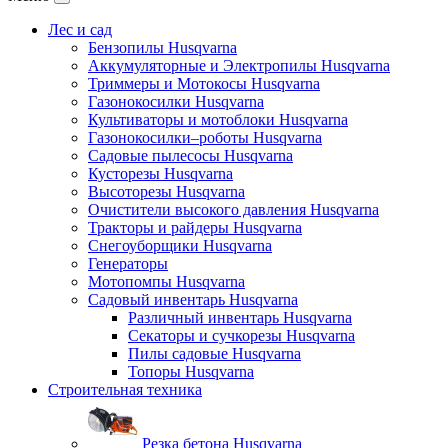
Лес и сад
Бензопилы Husqvarna
Аккумуляторные и Электропилы Нusqvarna
Триммеры и Мотокосы Нusqvarna
Газонокосилки Husqvarna
Культиваторы и мотоблоки Husqvarna
Газонокосилки–роботы Husqvarna
Садовые пылесосы Husqvarna
Кусторезы Husqvarna
Высоторезы Husqvarna
Очистители высокого давления Husqvarna
Тракторы и райдеры Husqvarna
Снегоуборщики Husqvarna
Генераторы
Мотопомпы Husqvarna
Садовый инвентарь Husqvarna
Различный инвентарь Husqvarna
Секаторы и сучкорезы Husqvarna
Пилы садовые Husqvarna
Топоры Husqvarna
Строительная техника
Резка бетона Husqvarna