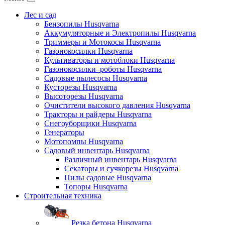
Лес и сад
Бензопилы Husqvarna
Аккумуляторные и Электропилы Нusqvarna
Триммеры и Мотокосы Нusqvarna
Газонокосилки Husqvarna
Культиваторы и мотоблоки Husqvarna
Газонокосилки–роботы Husqvarna
Садовые пылесосы Husqvarna
Кусторезы Husqvarna
Высоторезы Husqvarna
Очистители высокого давления Husqvarna
Тракторы и райдеры Husqvarna
Снегоуборщики Husqvarna
Генераторы
Мотопомпы Husqvarna
Садовый инвентарь Husqvarna
Различный инвентарь Husqvarna
Секаторы и сучкорезы Husqvarna
Пилы садовые Husqvarna
Топоры Husqvarna
Строительная техника
Резка бетона Husqvarna