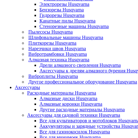
Электрорезы Husqvarna
Бензорезы Husqvarna
Гидрорезы Husqvarna
Канатные пилы Husqvarna
Стенорезные машины Husqvarna
Пылесосы Husqvarna
Шлифовальные машины Husqvarna
Плиткорезы Husqvarna
Нарезчики швов Husqvarna
Вибротрамбовки Husqvarna
Алмазная техника Husqvarna
Дрели алмазного сверления Husqvarna
Аксессуары к дрелям алмазного бурения Husq
Виброплиты Husqvarna
Другое профессиональное оборудование Husqvarna
Аксессуары
Расходные материалы Husqvarna
Алмазные диски Husqvarna
Алмазные коронки Husqvarna
Другие расходные материалы Husqvarna
Аксессуары для садовой техники Husqvarna
Все для культиваторов и мотоблоков Husqvarn
Аккумуляторы и зарядные устройства Husqvar
Все для газонокосилок Husqvarna
Все для минимоек Husqvarna