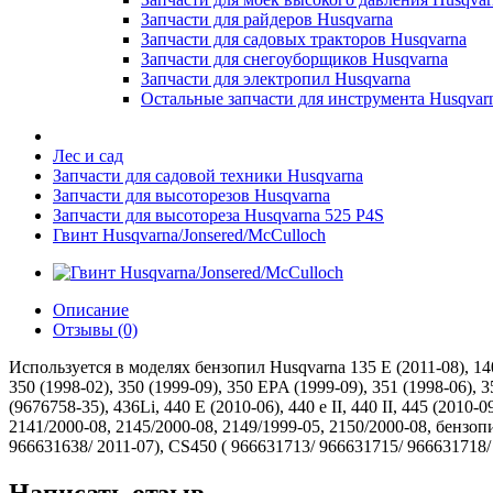
Запчасти для райдеров Husqvarna
Запчасти для садовых тракторов Husqvarna
Запчасти для снегоуборщиков Husqvarna
Запчасти для электропил Husqvarna
Остальные запчасти для инструмента Husqvar
Лес и сад
Запчасти для садовой техники Husqvarna
Запчасти для высоторезов Husqvarna
Запчасти для высотореза Husqvarna 525 P4S
Гвинт Husqvarna/Jonsered/McCulloch
Описание
Отзывы (0)
Используется в моделях бензопил Husqvarna 135 E (2011-08), 140 
350 (1998-02), 350 (1999-09), 350 EPA (1999-09), 351 (1998-06), 3
(9676758-35), 436Li, 440 E (2010-06), 440 e II, 440 II, 445 (2010-0
2141/2000-08, 2145/2000-08, 2149/1999-05, 2150/2000-08, бензо
966631638/ 2011-07), CS450 ( 966631713/ 966631715/ 966631718/
Написать отзыв