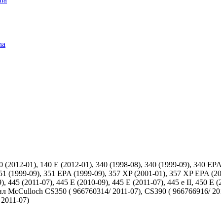
na
(2012-01), 140 E (2012-01), 340 (1998-08), 340 (1999-09), 340 EPA 
51 (1999-09), 351 EPA (1999-09), 357 XP (2001-01), 357 XP EPA (200
9), 445 (2011-07), 445 E (2010-09), 445 E (2011-07), 445 e II, 450 E 
пил McCulloch CS350 ( 966760314/ 2011-07), CS390 ( 966766916/ 2
 2011-07)