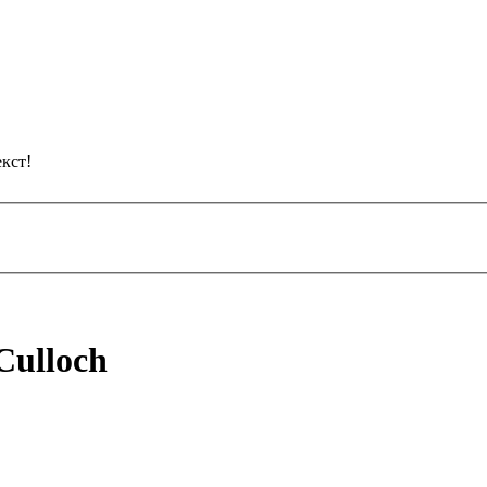
кст!
Culloch