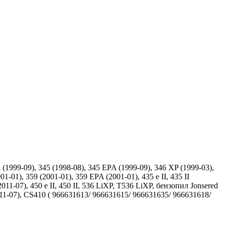
(1999-09), 345 (1998-08), 345 EPA (1999-09), 346 XP (1999-03),
1-01), 359 (2001-01), 359 EPA (2001-01), 435 e II, 435 II
(2011-07), 450 e II, 450 II, 536 LiXP, T536 LiXP, бензопил Jonsered
011-07), CS410 ( 966631613/ 966631615/ 966631635/ 966631618/