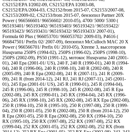
CS2152/EPA I/2002-09, CS2152/EPA I/2003-08,
CS2152/EPA/2004-03, CS2152/from 2015-07, CS2153/2007-08,
CS2153/2009-02, CS2153/from 2015-07, бензопил Partner 20X
Power ( 966566601/ 96656602/ 2010-05), 4700/ 5000/ 5300 (
965193401/ 965193402/ 965193403/ 965193421/ 965193422/
965193423/ 965193431/ 965193432/ 965193433/ 2007-01),
Formula 60 Plus ( 966053701/ 966053702/ 2009-03), P4616 (
966847501/ Prefix 02/ 2007-09), бензопил McCulloch MAC 20 X
Power ( 966566701/ Prefix 01/ 2010-05), Xtreme 3, высоторезов
Husqvarna 250PS (1994-02), 250PS (1996-02), 250PS (1998-10),
250PS (2002-09), PS50 (1991-12), мотокос Husqvarna 240 (2001-
01), 240 Epa (2001-01/ US), 240 F, 240 R (1990-01), 240 R (1994-
04), 240 R (1996-06), 240 R (1998-10), 240 R (2002-08), 240 R
(2005-09), 240 R Epa (2002-08), 241 R (2007-11), 241 R (2009-
09), 241 R (from 2014-12), 241 RJ, 241 RJ (2007-11), 245 (2001-
01), 245 Epa (2001-01/ US), 245 R (1990-01), 245 R (1994-04),
245 R (1996-06), 245 R (1998-10), 245 R (2002-08), 245 R Epa
(2002-08), 245 RX (1990-01), 245 RX (1994-04), 245 RX (1996-
06), 245 RX (1998-10), 245 RX (2002-08), 245 RX Epa (2002-08),
250 R (1994-10), 250 R (1995-10), 250 R (1997-08), 250 R (1999-
04), 250 R (2001-05), 250 R (2002-08), 250 R (from 2014-12), 250
R Epa (2001-05), 250 R Epa (2002-08), 250 RX (1994-10), 250
RX (1995-10), 250 RX (1997-08), 252 RX (1997-08), 252 RX
(1999-04), 252 RX (2001-05), 252 RX (2002-08), 252 RX (from
2014-12), 252 RX Epa (2001-05), 252 RX Epa (2002-08), 343, 343