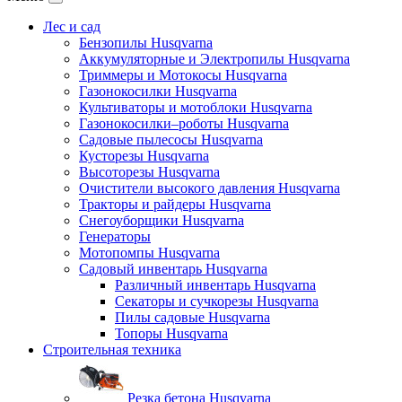
Лес и сад
Бензопилы Husqvarna
Аккумуляторные и Электропилы Нusqvarna
Триммеры и Мотокосы Нusqvarna
Газонокосилки Husqvarna
Культиваторы и мотоблоки Husqvarna
Газонокосилки–роботы Husqvarna
Садовые пылесосы Husqvarna
Кусторезы Husqvarna
Высоторезы Husqvarna
Очистители высокого давления Husqvarna
Тракторы и райдеры Husqvarna
Снегоуборщики Husqvarna
Генераторы
Мотопомпы Husqvarna
Садовый инвентарь Husqvarna
Различный инвентарь Husqvarna
Секаторы и сучкорезы Husqvarna
Пилы садовые Husqvarna
Топоры Husqvarna
Строительная техника
Резка бетона Husqvarna