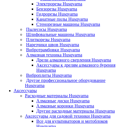
Электрорезы Husqvarna
Бензорезы Husqvarna
Гидрорезы Husqvarna
Канатные пилы Husqvarna
Стенорезные машины Husqvarna
Пылесосы Husqvarna
Шлифовальные машины Husqvarna
Плиткорезы Husqvarna
Нарезчики швов Husqvarna
Вибротрамбовки Husqvarna
Алмазная техника Husqvarna
Дрели алмазного сверления Husqvarna
Аксессуары к дрелям алмазного бурения
Husqvarna
Виброплиты Husqvarna
Другое профессиональное оборудование
Husqvarna
Аксессуары
Расходные материалы Husqvarna
Алмазные диски Husqvarna
Алмазные коронки Husqvarna
Другие расходные материалы Husqvarna
Аксессуары для садовой техники Husqvarna
Все для культиваторов и мотоблоков
Husqvarna