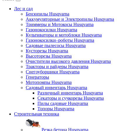
Лес и сад
Бензопилы Husqvarna
Аккумуляторные и Электропилы Нusqvarna
Триммеры и Мотокосы Нusqvarna
Газонокосилки Husqvarna
Культиваторы и мотоблоки Husqvarna
Газонокосилки–роботы Husqvarna
Садовые пылесосы Husqvarna
Кусторезы Husqvarna
Высоторезы Husqvarna
Очистители высокого давления Husqvarna
Тракторы и райдеры Husqvarna
Снегоуборщики Husqvarna
Генераторы
Мотопомпы Husqvarna
Садовый инвентарь Husqvarna
Различный инвентарь Husqvarna
Секаторы и сучкорезы Husqvarna
Пилы садовые Husqvarna
Топоры Husqvarna
Строительная техника
Резка бетона Husqvarna