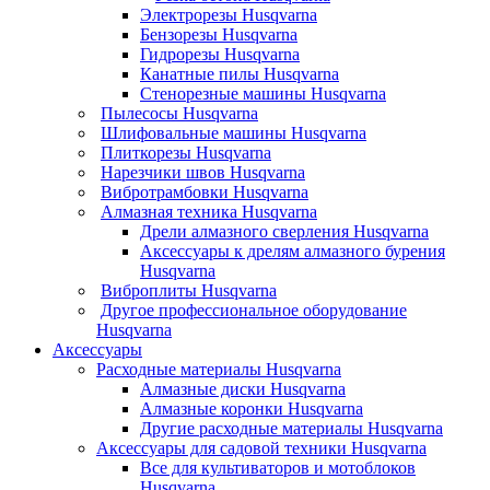
Электрорезы Husqvarna
Бензорезы Husqvarna
Гидрорезы Husqvarna
Канатные пилы Husqvarna
Стенорезные машины Husqvarna
Пылесосы Husqvarna
Шлифовальные машины Husqvarna
Плиткорезы Husqvarna
Нарезчики швов Husqvarna
Вибротрамбовки Husqvarna
Алмазная техника Husqvarna
Дрели алмазного сверления Husqvarna
Аксессуары к дрелям алмазного бурения
Husqvarna
Виброплиты Husqvarna
Другое профессиональное оборудование
Husqvarna
Аксессуары
Расходные материалы Husqvarna
Алмазные диски Husqvarna
Алмазные коронки Husqvarna
Другие расходные материалы Husqvarna
Аксессуары для садовой техники Husqvarna
Все для культиваторов и мотоблоков
Husqvarna