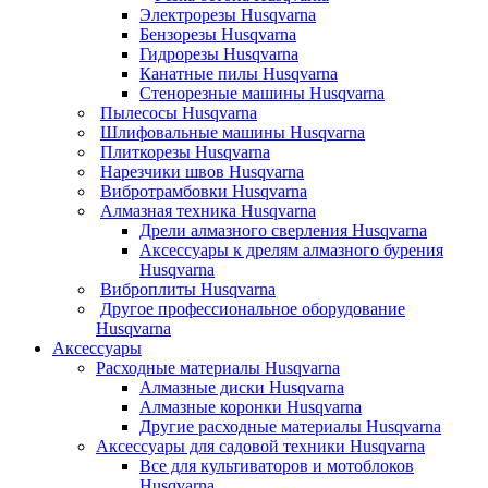
Электрорезы Husqvarna
Бензорезы Husqvarna
Гидрорезы Husqvarna
Канатные пилы Husqvarna
Стенорезные машины Husqvarna
Пылесосы Husqvarna
Шлифовальные машины Husqvarna
Плиткорезы Husqvarna
Нарезчики швов Husqvarna
Вибротрамбовки Husqvarna
Алмазная техника Husqvarna
Дрели алмазного сверления Husqvarna
Аксессуары к дрелям алмазного бурения
Husqvarna
Виброплиты Husqvarna
Другое профессиональное оборудование
Husqvarna
Аксессуары
Расходные материалы Husqvarna
Алмазные диски Husqvarna
Алмазные коронки Husqvarna
Другие расходные материалы Husqvarna
Аксессуары для садовой техники Husqvarna
Все для культиваторов и мотоблоков
Husqvarna