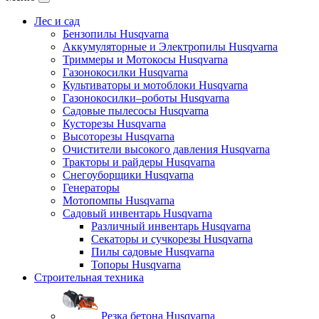
Лес и сад
Бензопилы Husqvarna
Аккумуляторные и Электропилы Нusqvarna
Триммеры и Мотокосы Нusqvarna
Газонокосилки Husqvarna
Культиваторы и мотоблоки Husqvarna
Газонокосилки–роботы Husqvarna
Садовые пылесосы Husqvarna
Кусторезы Husqvarna
Высоторезы Husqvarna
Очистители высокого давления Husqvarna
Тракторы и райдеры Husqvarna
Снегоуборщики Husqvarna
Генераторы
Мотопомпы Husqvarna
Садовый инвентарь Husqvarna
Различный инвентарь Husqvarna
Секаторы и сучкорезы Husqvarna
Пилы садовые Husqvarna
Топоры Husqvarna
Строительная техника
Резка бетона Husqvarna