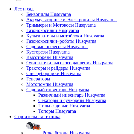
Лес и сад
Бензопилы Husqvarna
Аккумуляторные и Электропилы Нusqvarna
Триммеры и Мотокосы Нusqvarna
Газонокосилки Husqvarna
Культиваторы и мотоблоки Husqvarna
Газонокосилки–роботы Husqvarna
Садовые пылесосы Husqvarna
Кусторезы Husqvarna
Высоторезы Husqvarna
Очистители высокого давления Husqvarna
Тракторы и райдеры Husqvarna
Снегоуборщики Husqvarna
Генераторы
Мотопомпы Husqvarna
Садовый инвентарь Husqvarna
Различный инвентарь Husqvarna
Секаторы и сучкорезы Husqvarna
Пилы садовые Husqvarna
Топоры Husqvarna
Строительная техника
Резка бетона Husqvarna