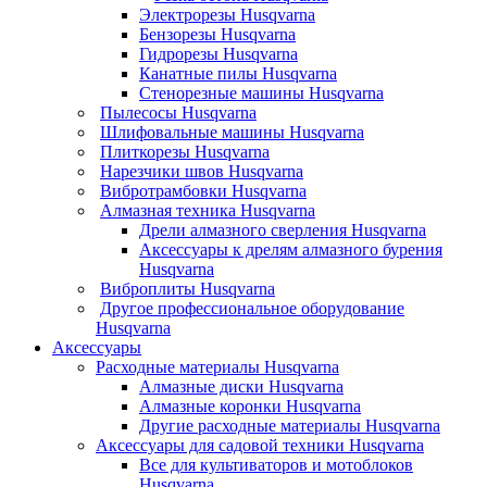
Электрорезы Husqvarna
Бензорезы Husqvarna
Гидрорезы Husqvarna
Канатные пилы Husqvarna
Стенорезные машины Husqvarna
Пылесосы Husqvarna
Шлифовальные машины Husqvarna
Плиткорезы Husqvarna
Нарезчики швов Husqvarna
Вибротрамбовки Husqvarna
Алмазная техника Husqvarna
Дрели алмазного сверления Husqvarna
Аксессуары к дрелям алмазного бурения
Husqvarna
Виброплиты Husqvarna
Другое профессиональное оборудование
Husqvarna
Аксессуары
Расходные материалы Husqvarna
Алмазные диски Husqvarna
Алмазные коронки Husqvarna
Другие расходные материалы Husqvarna
Аксессуары для садовой техники Husqvarna
Все для культиваторов и мотоблоков
Husqvarna