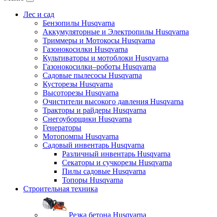
Лес и сад
Бензопилы Husqvarna
Аккумуляторные и Электропилы Нusqvarna
Триммеры и Мотокосы Нusqvarna
Газонокосилки Husqvarna
Культиваторы и мотоблоки Husqvarna
Газонокосилки–роботы Husqvarna
Садовые пылесосы Husqvarna
Кусторезы Husqvarna
Высоторезы Husqvarna
Очистители высокого давления Husqvarna
Тракторы и райдеры Husqvarna
Снегоуборщики Husqvarna
Генераторы
Мотопомпы Husqvarna
Садовый инвентарь Husqvarna
Различный инвентарь Husqvarna
Секаторы и сучкорезы Husqvarna
Пилы садовые Husqvarna
Топоры Husqvarna
Строительная техника
Резка бетона Husqvarna