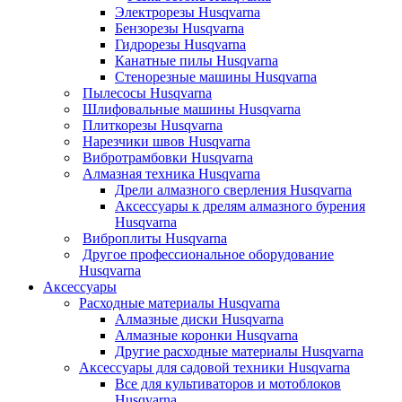
Электрорезы Husqvarna
Бензорезы Husqvarna
Гидрорезы Husqvarna
Канатные пилы Husqvarna
Стенорезные машины Husqvarna
Пылесосы Husqvarna
Шлифовальные машины Husqvarna
Плиткорезы Husqvarna
Нарезчики швов Husqvarna
Вибротрамбовки Husqvarna
Алмазная техника Husqvarna
Дрели алмазного сверления Husqvarna
Аксессуары к дрелям алмазного бурения
Husqvarna
Виброплиты Husqvarna
Другое профессиональное оборудование
Husqvarna
Аксессуары
Расходные материалы Husqvarna
Алмазные диски Husqvarna
Алмазные коронки Husqvarna
Другие расходные материалы Husqvarna
Аксессуары для садовой техники Husqvarna
Все для культиваторов и мотоблоков
Husqvarna