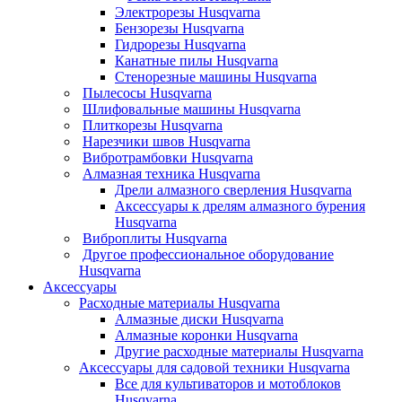
Электрорезы Husqvarna
Бензорезы Husqvarna
Гидрорезы Husqvarna
Канатные пилы Husqvarna
Стенорезные машины Husqvarna
Пылесосы Husqvarna
Шлифовальные машины Husqvarna
Плиткорезы Husqvarna
Нарезчики швов Husqvarna
Вибротрамбовки Husqvarna
Алмазная техника Husqvarna
Дрели алмазного сверления Husqvarna
Аксессуары к дрелям алмазного бурения
Husqvarna
Виброплиты Husqvarna
Другое профессиональное оборудование
Husqvarna
Аксессуары
Расходные материалы Husqvarna
Алмазные диски Husqvarna
Алмазные коронки Husqvarna
Другие расходные материалы Husqvarna
Аксессуары для садовой техники Husqvarna
Все для культиваторов и мотоблоков
Husqvarna