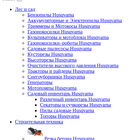
Лес и сад
Бензопилы Husqvarna
Аккумуляторные и Электропилы Нusqvarna
Триммеры и Мотокосы Нusqvarna
Газонокосилки Husqvarna
Культиваторы и мотоблоки Husqvarna
Газонокосилки–роботы Husqvarna
Садовые пылесосы Husqvarna
Кусторезы Husqvarna
Высоторезы Husqvarna
Очистители высокого давления Husqvarna
Тракторы и райдеры Husqvarna
Снегоуборщики Husqvarna
Генераторы
Мотопомпы Husqvarna
Садовый инвентарь Husqvarna
Различный инвентарь Husqvarna
Секаторы и сучкорезы Husqvarna
Пилы садовые Husqvarna
Топоры Husqvarna
Строительная техника
Резка бетона Husqvarna