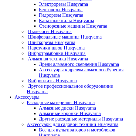
Электрорезы Husqvarna
Бензорезы Husqvarna
Гидрорезы Husqvarna
Канатные пилы Husqvarna
Стенорезные машины Husqvarna
Пылесосы Husqvarna
Шлифовальные машины Husqvarna
Плиткорезы Husqvarna
Нарезчики швов Husqvarna
Вибротрамбовки Husqvarna
Алмазная техника Husqvarna
Дрели алмазного сверления Husqvarna
Аксессуары к дрелям алмазного бурения
Husqvarna
Виброплиты Husqvarna
Другое профессиональное оборудование
Husqvarna
Аксессуары
Расходные материалы Husqvarna
Алмазные диски Husqvarna
Алмазные коронки Husqvarna
Другие расходные материалы Husqvarna
Аксессуары для садовой техники Husqvarna
Все для культиваторов и мотоблоков
Husqvarna