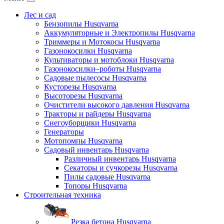
Лес и сад
Бензопилы Husqvarna
Аккумуляторные и Электропилы Нusqvarna
Триммеры и Мотокосы Нusqvarna
Газонокосилки Husqvarna
Культиваторы и мотоблоки Husqvarna
Газонокосилки–роботы Husqvarna
Садовые пылесосы Husqvarna
Кусторезы Husqvarna
Высоторезы Husqvarna
Очистители высокого давления Husqvarna
Тракторы и райдеры Husqvarna
Снегоуборщики Husqvarna
Генераторы
Мотопомпы Husqvarna
Садовый инвентарь Husqvarna
Различный инвентарь Husqvarna
Секаторы и сучкорезы Husqvarna
Пилы садовые Husqvarna
Топоры Husqvarna
Строительная техника
Резка бетона Husqvarna