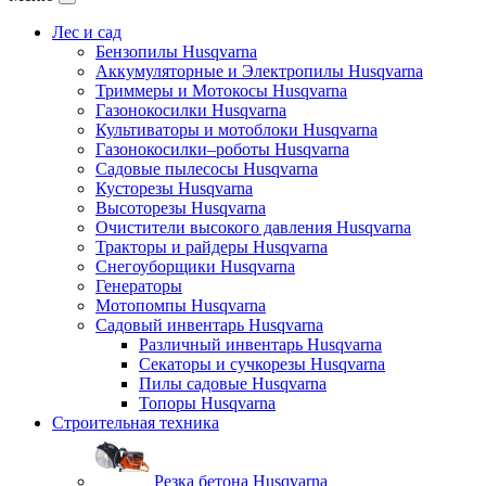
Лес и сад
Бензопилы Husqvarna
Аккумуляторные и Электропилы Нusqvarna
Триммеры и Мотокосы Нusqvarna
Газонокосилки Husqvarna
Культиваторы и мотоблоки Husqvarna
Газонокосилки–роботы Husqvarna
Садовые пылесосы Husqvarna
Кусторезы Husqvarna
Высоторезы Husqvarna
Очистители высокого давления Husqvarna
Тракторы и райдеры Husqvarna
Снегоуборщики Husqvarna
Генераторы
Мотопомпы Husqvarna
Садовый инвентарь Husqvarna
Различный инвентарь Husqvarna
Секаторы и сучкорезы Husqvarna
Пилы садовые Husqvarna
Топоры Husqvarna
Строительная техника
Резка бетона Husqvarna