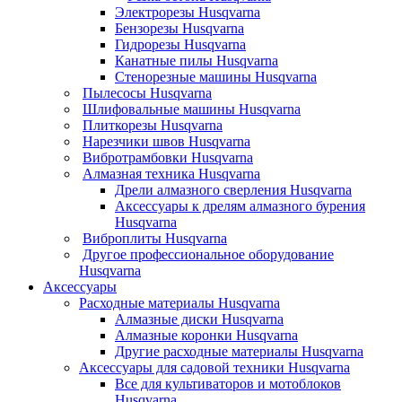
Электрорезы Husqvarna
Бензорезы Husqvarna
Гидрорезы Husqvarna
Канатные пилы Husqvarna
Стенорезные машины Husqvarna
Пылесосы Husqvarna
Шлифовальные машины Husqvarna
Плиткорезы Husqvarna
Нарезчики швов Husqvarna
Вибротрамбовки Husqvarna
Алмазная техника Husqvarna
Дрели алмазного сверления Husqvarna
Аксессуары к дрелям алмазного бурения
Husqvarna
Виброплиты Husqvarna
Другое профессиональное оборудование
Husqvarna
Аксессуары
Расходные материалы Husqvarna
Алмазные диски Husqvarna
Алмазные коронки Husqvarna
Другие расходные материалы Husqvarna
Аксессуары для садовой техники Husqvarna
Все для культиваторов и мотоблоков
Husqvarna