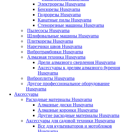
Электрорезы Husqvarna
Бензорезы Husqvarna
Гидрорезы Husqvarna
Канатные пилы Husqvarna
Стенорезные машины Husqvarna
Пылесосы Husqvarna
Шлифовальные машины Husqvarna
Плиткорезы Husqvarna
Нарезчики швов Husqvarna
Вибротрамбовки Husqvarna
Алмазная техника Husqvarna
Дрели алмазного сверления Husqvarna
Аксессуары к дрелям алмазного бурения
Husqvarna
Виброплиты Husqvarna
Другое профессиональное оборудование
Husqvarna
Аксессуары
Расходные материалы Husqvarna
Алмазные диски Husqvarna
Алмазные коронки Husqvarna
Другие расходные материалы Husqvarna
Аксессуары для садовой техники Husqvarna
Все для культиваторов и мотоблоков
Husqvarna