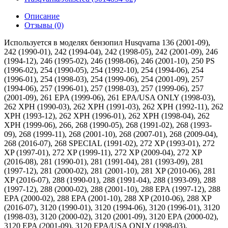
Описание
Отзывы (0)
Используется в моделях бензопил Husqvarna 136 (2001-09), 242 (1990-01), 242 (1994-04), 242 (1998-05), 242 (2001-09), 246 (1994-12), 246 (1995-02), 246 (1998-06), 246 (2001-10), 250 PS (1996-02), 254 (1990-05), 254 (1992-10), 254 (1994-06), 254 (1996-01), 254 (1998-03), 254 (1999-06), 254 (2001-09), 257 (1994-06), 257 (1996-01), 257 (1998-03), 257 (1999-06), 257 (2001-09), 261 EPA (1999-06), 261 EPA/USA ONLY (1998-03), 262 XPH (1990-03), 262 XPH (1991-03), 262 XPH (1992-11), 262 XPH (1993-12), 262 XPH (1996-01), 262 XPH (1998-04), 262 XPH (1999-06), 266, 268 (1990-05), 268 (1991-02), 268 (1993-09), 268 (1999-11), 268 (2001-10), 268 (2007-01), 268 (2009-04), 268 (2016-07), 268 SPECIAL (1991-02), 272 XP (1993-01), 272 XP (1997-01), 272 XP (1999-11), 272 XP (2009-04), 272 XP (2016-08), 281 (1990-01), 281 (1991-04), 281 (1993-09), 281 (1997-12), 281 (2000-02), 281 (2001-10), 281 XP (2010-06), 281 XP (2016-07), 288 (1990-01), 288 (1991-04), 288 (1993-09), 288 (1997-12), 288 (2000-02), 288 (2001-10), 288 EPA (1997-12), 288 EPA (2000-02), 288 EPA (2001-10), 288 XP (2010-06), 288 XP (2016-07), 3120 (1990-01), 3120 (1994-06), 3120 (1996-01), 3120 (1998-03), 3120 (2000-02), 3120 (2001-09), 3120 EPA (2000-02), 3120 EPA (2001-09), 3120 EPA/USA ONLY (1998-03), 333/JAPAN (2000-10), 334 T (2003-05), 334 T (2003-11), 334 T (2004-01), 334 T (2005-03), 334 T (2006-01), 334 T (2006-09), 335 XPT (1997-02), 335 XPT (1999-03), 335 XPT (2001-05), 335 XPT CALIFORNIA (2001-05), 336 (2003-10), 336 (2005-03), 336 (2006-09), 338 XPT (2003-05), 338 XPT (2003-11), 338 XPT (2005-03), 338 XPT (2006-01), 338 XPT (2006-09), 338 XPT (2010-02), 338 XPT CALIFORNIA (2004-08), 338 XPT CALIFORNIA (2005-03), 338 XPT CALIFORNIA (2006-01), 338 XPT CALIFORNIA (2006-09), 339 XP (2003-10), 339 XP (2004-01), 339 XP (2005-03), 339 XP (2006-09), 339 XP (2010-02), 340 (1998-08), 340 (1999-09), 340 (2001-09), 340 (2003-01), 340 (2004-03), 340 (2005-05), 340 (2006-06), 340 (2007-01), 340 E (2005-05), 340 E (2006-06), 340 EPA (1999-09), 340 EPA (2001-09), 340 EPA (2003-01), 340 EPA (2004-03), 345 (1998-08), 345 (2001-09), 345 (2003-01), 345 (2004-03), 345 (2005-05), 345 (2007-01), 345 E (2005-05), 345 E (2006-06), 345 EPA (1999-09), 345 EPA (2001-09), 345 EPA (2003-01), 345 EPA (2004-03), 346 XP (1999-03), 346 XP (2001-06), 346 XP (2003-06), 346 XP (2004-03), 346 XP (2007-02), 346 XP (2007-04), 346 XP (2009-02), 346 XP (2015-07), 346 XP EPA (2004-03), 346 XP NEW EDITION (2009-02), 350 (1998-02), 350 (1999-09), 350 (2001-09), 350 (2003-01), 350 (2004-03), 350 (2005-05), 350 (2006-06), 350 (2007-01), 350 EPA (1999-09), 350 EPA (2001-09), 350 EPA (2003-01), 350 EPA (2004-03), 350 EPA (2006-06), 351 (1998-06), 351 (1999-09), 351 (2001-06), 351 (2015-07), 351 EPA (1999-09), 351 EPA (2001-06), 353 (2002-09), 353 (2004-03), 353 (2007-02), 353 (2007-04), 353 (2009-02), 353 (2015-07), 353 EPA (2004-03), 353 EPA I (2002-09), 357 XP (2001-01), 357 XP (2001-10), 357 XP (2003-04), 357 XP (2004-05), 357 XP (2005-02), 357 XP (2006-02), 357 XP (2007-03), 357 XP (2010-02), 357 XP (2011-05), 357 XP EPA (2001-01), 357 XP EPA (2001-10), 357 XP EPA (2004-05), 357 XP EPA (2005-02), 357 XP EPA (2006-02), 357 XP EPA (2007-03), 357 XP EPA I (2003-04), 359 (2001-01), 359 (2001-10), 359 (2003-04), 359 (2004-05), 359 (2005-02), 359 (2006-02), 359 (2007-03), 359 (2011-05), 359 EPA (2001-01), 359 EPA (2001-10), 359 EPA (2004-05), 359 EPA (2005-02), 359 EPA (2006-02), 359 EPA (2007-03), 359 EPA I (2003-04), 36 (1991-06), 36 (1994-05), 362 (2011-05), 362 (2013-12), 362 XP (1998-08), 362 XP (1999-05), 362 XP EPA (1998-08), 362 XP EPA (1999-05), 362 XP SPECIAL (1999-11), 362 XP SPECIAL (2001-10), 362 XP SPECIAL (2003-10), 362 XP SPECIAL (2005-05), 362 XP SPECIAL (2007-01), 362 XP SPECIAL EPA (1999-11), 362 XP SPECIAL EPA (2001-10), 362 XP SPECIAL EPA (2003-10), 362 XP SPECIAL EPA (2005-05), 362 XP SPECIAL EPA (2007-01), 365 (1996-09), 365 (1997-12), 365 (1999-04), 365 EPA (1997-12), 365 EPA (1999-04), 365 H (2010-05), 365 H (2011-05), 365 H (2013-12), 365 H (2016-10), 365 SPECIAL (1999-11), 365 SPECIAL (2002-01), 365 SPECIAL (2003-11), 365 SPECIAL (2005-05), 365 SPECIAL (2007-03), 365 SPECIAL (2010-05), 365 SPECIAL (2011-05), 365 SPECIAL EPA (1999-11), 365 SPECIAL EPA (2002-01), 365 SPECIAL EPA (2003-11), 365 SPECIAL EPA (2005-05), 365 SPECIAL EPA (2007-03), 365 SPECIAL EPA (2010-05), 365 X-TORQ (2011-03), 365 X-TORQ (2013-11), 365 X-TORQ (2016-09), 365 X-TORQ (2016-10), 365SP (2013-12), 371 XP (1995-12), 371 XP (1996-03), 371 XP (1996-09), 371 XP (1999-05), 371 XP EPA (1997-12), 371 XP EPA (1999-05), 372 XP (1999-11), 372 XP (2003-10), 372 XP (2005-05), 372 XP (2007-01), 372 XP (2010-05), 372 XP (2011-05), 372 XP (2013-12), 372 XP (2016-10), 372 XP EPA (1999-11), 372 XP EPA (2001-10), 372 XP EPA (2003-10), 372 XP EPA (2005-05), 372 XP EPA (2007-01), 372 XP X-TORQ (2016-10), 372 XP X-TORQ (2010-04), 372 XP X-TORQ (2013-09), 372 XP X-TORQ (2016-09), 385 (2006-10), 385 EPA (2006-10), 385 XP (2001-04), 385 XP (2005-03), 385 XP (2006-10), 385 XP EPA (2001-04), 385 XP EPA (2003-10), 385 XP EPA (2005-03), 390 (2006-10), 390 EPA (2006-10), 390 390 EPA (2010-05), 390 390 EPA (2011-05), 390XP (2016-03), 390XP (2016-10), 394 XP (1992-10), 394 XP (1994-01), 394 XP (1996-01), 394 XP (1998-03), 394 XP EPA USA ONLY (1998-03), 395 XP (2001-01), 395 XP (2005-05), 395 XP (2007-01), 395 XP EPA (2001-01), 395 XP EPA (2003-10), 395 XP EPA (2005-05), 395 XP EPA (2007-01), 395 XP 395 XP EPA (2010-06), 395XP (2003-01), 41 (1991-06), 41 (1994-05), 42 (1992-03), 42 (1994-04), 42 (1994-12), 42 (1995-02), 42 (1998-06), 42 (2001-10), 455 E, 455 Rancher, 460, 461, 51 (1990-01), 51 (1991-10), 51 (1994-06), 51 (1998-06), 51 (2000-05), 51 EPA (1998-06), 51 EPA (2000-05), 55 (1990-01), 55 (1991-10), 55 (1994-06), 55 (1998-06), 55 (2000-05), 55 (2004-01), 55 (2005-04), 55 (2006-02), 55 (2007-02), 55 EPA (1998-06), 55 EPA (2000-05), 55 EU1 (2005-04), 55 EU1 (2006-02), 55 EU1 (2007-02), 55 RANCHER (2010-04), 55 RANCHER EPA (1998-08), 55 RANCHER EPA (2000-05), 55 RANCHER EPA (2005-04), 55 RANCHER EPA (2006-02), 55 RANCHER EPA (2007-02), 570 (2005-04), 570 (2007-01), 570 (2009-08), 570 (2011-01), 570 AutoTune (2010-11), 570 EPA (2005-04), 570 EPA (2007-01), 570 EPA (2008-08), 570 EPA (2009-01), 575 XP (2005-04), 575 XP (2007-01), 575 XP EPA (2005-04), 575 XP EPA (2007-01), 576 XP (2009-01), 576 XP AUTO TUNE (2010-03), 576 XP EPA (2008-08), 576 XP EPA (2010-01), 61 (1991-03), 61 (1993-09), 61 (1997-01), 61 (1999-08), 61 (2001-10), 61 (2011-01), 61 (2016-07), 61 (2017-08), 61 (2018-06), 66 (1991-03), бензопил Jonsered 2036 (1993-11), 2036 (1995-11), 2036 (1996-10), 2036 (1998-10), 2036/2002-01, 2040/1993-11, 2040/1995-11, 2040/1996-10, 2040/1998-10, 2040/2002-01, 2051/1993-05, 2054/1993-05, 2054/1993-08, 2054/1994-10, 2054/1996-02, 2054/1996-09, 2054/1998-10, 2054/2000-05, 2054/EPA/2000-05, 2055/1994-05, 2055/1994-10, 2055/1996-02, 2055/1996-09, 2055/1998-10, 2055/2000-05, 2063/1997-11, 2063/1999-03, 2063/EPA/1999-03, 2065/1997-02, 2065/1997-11, 2065/1999-03, 2065/EPA/1999-03, 2071 W/1997-02, 2071 W/1997-11, 2071/1997-02, 2071/1997-11, 2077/1994-09, 2077/2001-10, 2083 (2083 II/EPA/1998-09), 2083 (2083 II/EPA/2001-10), 2083/1995-05, 2083/1996-08, 2095/1994-05, 2095/1995-09, 2095/1996-10, 2095/2000-06, 2141/2000-08, 2141/2001-09, 2145/2000-08, 2145/2001-09, 2149/1999-05, 2149/2001-09, 2150/2000-08, 2150/2001-09, 2159/2001-07, 2159/EPA/2001-07, 2163/2000-04, 2163/2001-10, 2163/EPA/2000-04, 2163/EPA/2001-10, 2165/2000-04, 2165/2002-01, 2165/EPA/2000-04, 2165/EPA/2002-01, 2171/2000-04, 2171/2001-10, 2171/EPA/2000-04, 2171/EPA/2001-10, 625/1993-06, 625/1994-05, 625/1995-10, 625/1999-02, 630/SUPER II/1993-06, 630/SUPER II/1994-08, 630/SUPER II/1996-09, 630/SUPER II/1999-02, 670/CHAMP/1994-08, 670/CHAMP/1996-09, 670/CHAMP/1999-02, 670/SUPER II/1993-06, CS2135 T/2005-03, CS2135 T/2007-01, CS2139 T/2008-02, CS2139 T/2010-03, CS2141/2003-01, CS2141/2004-03, CS2141/2007-01, CS2141/EPA/2004-03, CS2145/2003-01, CS2145/2004-03, CS2145/2007-01, CS2145/EPA/2004-03, CS2147/2003-08, CS2147/2004-03, CS2147/2007-04, CS2147/EPA/2004-03, CS2150/2003-01, CS2150/2004-03, CS2150/2007-01, CS2150/EPA/2004-03, CS2152/2002-09, CS2152/2003-08, CS2152/2004-03, CS2152/2007-04, CS2152/2007-08, CS2152/2009-02, CS2152/EPA I/2002-09, CS2152/EPA I/2003-08, CS2152/EPA/2004-03, CS2152/from 2015-07, CS2153/2007-08, CS2153/2009-02, CS2153/from 2015-07, CS2156/2003-11, CS2156/2004-05, CS2156/2005-02, CS2156/2006-02, CS2156/2007-03, CS2156/2011-05, CS2156/EPA I/2003-11, CS2156/EPA/2004-05, CS2156/EPA/2005-02, CS2156/EPA/2006-02, CS2156/EPA/2007-03, CS2159 EPA/2007-03, CS2159/2003-11, CS2159/2004-05, CS2159/2005-02, CS2159/2006-02, CS2159/2007-03, CS2159/EPA I/2003-11, CS2159/EPA/2004-05, CS2159/EPA/2005-02, CS2159/EPA/2006-02, CS2163/2003-05, CS2163/2005-05, CS2163/2007-01, CS2163/EPA/2003-05, CS2163/EPA/2005-05, CS2163/EPA/2007-01, CS2165 EPA/2003-06, CS2165 EPA/2005-05, CS2165 EPA/2007-03, CS2165/2003-06, CS2165/2005-05, CS2165/2007-03, CS2171/2003-05, CS2171/2005-05, CS2171/2007-01, CS2171/EPA/2003-05, CS2171/EPA/2005-05, CS2171/EPA/2007-01, CS2186/2002-08, CS2186/2005-03, CS2186/2007-01, CS2186/EPA/2002-08, CS2186/EPA/2005-03, CS2186/EPA/2007-01, повітродувок Husqvarna 225 B (2001-06), 225 B (X-SERIES/2001-06), 225 BV (1996-08), 225 BV (1997-02), 225 HBV (1996-08), 225 HBV (1997-02), 225 HBV (2000-01), 356 BF (X-SERIES/2004-10), 356 BF (X-SERIES/2014-12), 356 BT (2017-11), 356 BT (X-SERIES/2004-10), садових пилососів/повітродувоки Husqvarna 225 B (2001-06), 225 B (X-SERIES/2001-06), 225 BV (1996-08), 225 BV (1997-02), 225 HBV (1996-08), 225 HBV (1997-02), 225 HBV (2000-01), 356 BF (X-SERIES/2004-10), 356 BF (X-SERIES/2014-12), 356 BT (2017-11), 356 BT (X-SERIES/2004-10), бензорізів Husqvarna 3122 K (2011-07), K 770 Dry Cut (2018-10), K 770 VAC (2018-10), K1250 (2007-01), K1250 Active (2008-01), K1250 RAIL (2007-01), K1250 RAIL (2008-01), K1250 Rail (2010-02), K1260 (2010-10