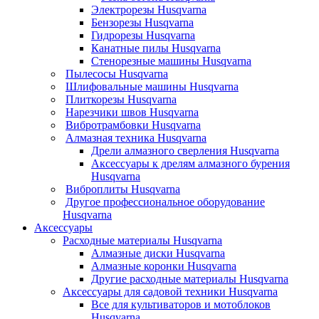
Электрорезы Husqvarna
Бензорезы Husqvarna
Гидрорезы Husqvarna
Канатные пилы Husqvarna
Стенорезные машины Husqvarna
Пылесосы Husqvarna
Шлифовальные машины Husqvarna
Плиткорезы Husqvarna
Нарезчики швов Husqvarna
Вибротрамбовки Husqvarna
Алмазная техника Husqvarna
Дрели алмазного сверления Husqvarna
Аксессуары к дрелям алмазного бурения
Husqvarna
Виброплиты Husqvarna
Другое профессиональное оборудование
Husqvarna
Аксессуары
Расходные материалы Husqvarna
Алмазные диски Husqvarna
Алмазные коронки Husqvarna
Другие расходные материалы Husqvarna
Аксессуары для садовой техники Husqvarna
Все для культиваторов и мотоблоков
Husqvarna