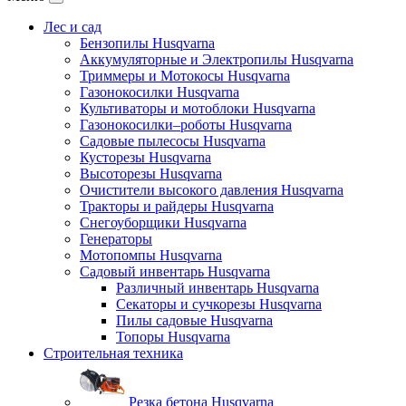
Лес и сад
Бензопилы Husqvarna
Аккумуляторные и Электропилы Нusqvarna
Триммеры и Мотокосы Нusqvarna
Газонокосилки Husqvarna
Культиваторы и мотоблоки Husqvarna
Газонокосилки–роботы Husqvarna
Садовые пылесосы Husqvarna
Кусторезы Husqvarna
Высоторезы Husqvarna
Очистители высокого давления Husqvarna
Тракторы и райдеры Husqvarna
Снегоуборщики Husqvarna
Генераторы
Мотопомпы Husqvarna
Садовый инвентарь Husqvarna
Различный инвентарь Husqvarna
Секаторы и сучкорезы Husqvarna
Пилы садовые Husqvarna
Топоры Husqvarna
Строительная техника
Резка бетона Husqvarna