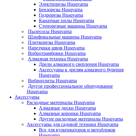
Электрорезы Husqvarna
Бензорезы Husqvarna
Гидрорезы Husqvarna
Канатные пилы Husqvarna
Стенорезные машины Husqvarna
Пылесосы Husqvarna
Шлифовальные машины Husqvarna
Плиткорезы Husqvarna
Нарезчики швов Husqvarna
Вибротрамбовки Husqvarna
Алмазная техника Husqvarna
Дрели алмазного сверления Husqvarna
Аксессуары к дрелям алмазного бурения
Husqvarna
Виброплиты Husqvarna
Другое профессиональное оборудование
Husqvarna
Аксессуары
Расходные материалы Husqvarna
Алмазные диски Husqvarna
Алмазные коронки Husqvarna
Другие расходные материалы Husqvarna
Аксессуары для садовой техники Husqvarna
Все для культиваторов и мотоблоков
Husqvarna