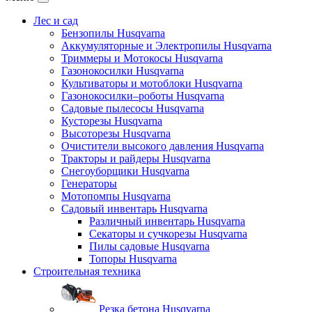
Лес и сад
Бензопилы Husqvarna
Аккумуляторные и Электропилы Нusqvarna
Триммеры и Мотокосы Нusqvarna
Газонокосилки Husqvarna
Культиваторы и мотоблоки Husqvarna
Газонокосилки–роботы Husqvarna
Садовые пылесосы Husqvarna
Кусторезы Husqvarna
Высоторезы Husqvarna
Очистители высокого давления Husqvarna
Тракторы и райдеры Husqvarna
Снегоуборщики Husqvarna
Генераторы
Мотопомпы Husqvarna
Садовый инвентарь Husqvarna
Различный инвентарь Husqvarna
Секаторы и сучкорезы Husqvarna
Пилы садовые Husqvarna
Топоры Husqvarna
Строительная техника
Резка бетона Husqvarna