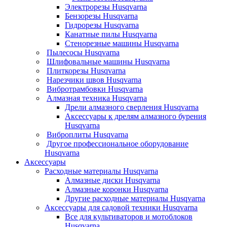
Электрорезы Husqvarna
Бензорезы Husqvarna
Гидрорезы Husqvarna
Канатные пилы Husqvarna
Стенорезные машины Husqvarna
Пылесосы Husqvarna
Шлифовальные машины Husqvarna
Плиткорезы Husqvarna
Нарезчики швов Husqvarna
Вибротрамбовки Husqvarna
Алмазная техника Husqvarna
Дрели алмазного сверления Husqvarna
Аксессуары к дрелям алмазного бурения
Husqvarna
Виброплиты Husqvarna
Другое профессиональное оборудование
Husqvarna
Аксессуары
Расходные материалы Husqvarna
Алмазные диски Husqvarna
Алмазные коронки Husqvarna
Другие расходные материалы Husqvarna
Аксессуары для садовой техники Husqvarna
Все для культиваторов и мотоблоков
Husqvarna