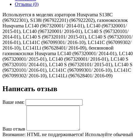
Отзывы (0)
Используется в моделях аэраторов Husqvarna S138C
(967922301), S138i (967922201) (967922202), газонокосилок
Husqvarna LC140 (967320001/ 2014-01), LC140 (967320001/
2015-01), LC140 (967320001/ 2016-01), LC140 S (967320101/
2014-01), LC140 S (967320101/ 2015-01), LC140 S (967320101/
2016-01), LC141C (967099301/ 2016-10), LC141C (967099302/
2016-10), LC141Li (967628401/ 2016-09), бензиновой
газонокосилки Husqvarna LC140 (967320001/ 2014-01), LC140
(967320001/ 2015-01), LC140 (967320001/ 2016-01), LC140 S
(967320101/ 2014-01), LC140 S (967320101/ 2015-01), LC140 S
(967320101/ 2016-01), LC141C (967099301/ 2016-10), LC141C
(967099302/ 2016-10), LC141Li (967628401/ 2016-09)
Написать отзыв
Ваше имя:
Ваш отзыв
Внимание:
HTML не поддерживается! Используйте обычный