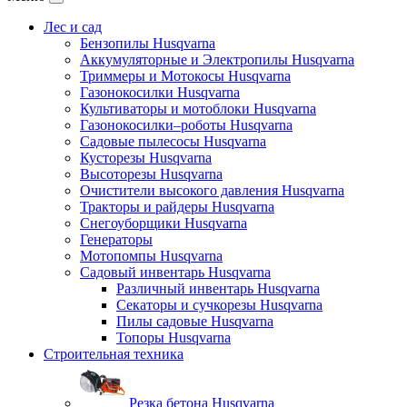
Лес и сад
Бензопилы Husqvarna
Аккумуляторные и Электропилы Нusqvarna
Триммеры и Мотокосы Нusqvarna
Газонокосилки Husqvarna
Культиваторы и мотоблоки Husqvarna
Газонокосилки–роботы Husqvarna
Садовые пылесосы Husqvarna
Кусторезы Husqvarna
Высоторезы Husqvarna
Очистители высокого давления Husqvarna
Тракторы и райдеры Husqvarna
Снегоуборщики Husqvarna
Генераторы
Мотопомпы Husqvarna
Садовый инвентарь Husqvarna
Различный инвентарь Husqvarna
Секаторы и сучкорезы Husqvarna
Пилы садовые Husqvarna
Топоры Husqvarna
Строительная техника
Резка бетона Husqvarna