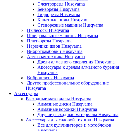
Электрорезы Husqvarna
Бензорезы Husqvarna
Гидрорезы Husqvarna
Канатные пилы Husqvarna
Стенорезные машины Husqvarna
Пылесосы Husqvarna
Шлифовальные машины Husqvarna
Плиткорезы Husqvarna
Нарезчики швов Husqvarna
Вибротрамбовки Husqvarna
Алмазная техника Husqvarna
Дрели алмазного сверления Husqvarna
Аксессуары к дрелям алмазного бурения
Husqvarna
Виброплиты Husqvarna
Другое профессиональное оборудование
Husqvarna
Аксессуары
Расходные материалы Husqvarna
Алмазные диски Husqvarna
Алмазные коронки Husqvarna
Другие расходные материалы Husqvarna
Аксессуары для садовой техники Husqvarna
Все для культиваторов и мотоблоков
Husqvarna