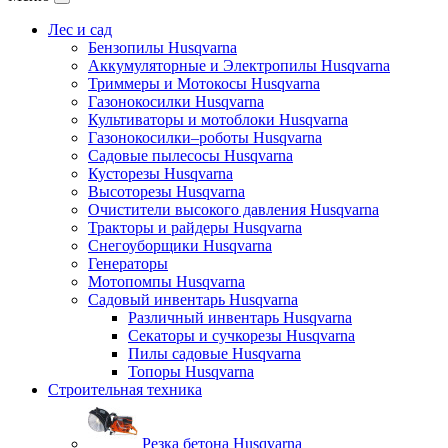
Лес и сад
Бензопилы Husqvarna
Аккумуляторные и Электропилы Нusqvarna
Триммеры и Мотокосы Нusqvarna
Газонокосилки Husqvarna
Культиваторы и мотоблоки Husqvarna
Газонокосилки–роботы Husqvarna
Садовые пылесосы Husqvarna
Кусторезы Husqvarna
Высоторезы Husqvarna
Очистители высокого давления Husqvarna
Тракторы и райдеры Husqvarna
Снегоуборщики Husqvarna
Генераторы
Мотопомпы Husqvarna
Садовый инвентарь Husqvarna
Различный инвентарь Husqvarna
Секаторы и сучкорезы Husqvarna
Пилы садовые Husqvarna
Топоры Husqvarna
Строительная техника
Резка бетона Husqvarna