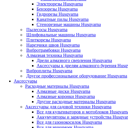
Электрорезы Husqvarna
Бензорезы Husqvarna
Гидрорезы Husqvarna
Канатные пилы Husqvarna
Стенорезные машины Husqvarna
Пылесосы Husqvarna
Шлифовальные машины Husqvarna
Плиткорезы Husqvarna
Нарезчики швов Husqvarna
Вибротрамбовки Husqvarna
Алмазная техника Husqvarna
Дрели алмазного сверления Husqvarna
Аксессуары к дрелям алмазного бурения Husq
Виброплиты Husqvarna
Другое профессиональное оборудование Husqvarna
Аксессуары
Расходные материалы Husqvarna
Алмазные диски Husqvarna
Алмазные коронки Husqvarna
Другие расходные материалы Husqvarna
Аксессуары для садовой техники Husqvarna
Все для культиваторов и мотоблоков Husqvarn
Аккумуляторы и зарядные устройства Husqvar
Все для газонокосилок Husqvarna
Все для минимоек Husqvarna