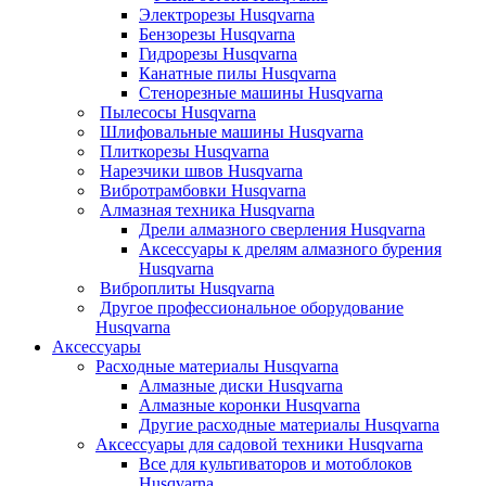
Электрорезы Husqvarna
Бензорезы Husqvarna
Гидрорезы Husqvarna
Канатные пилы Husqvarna
Стенорезные машины Husqvarna
Пылесосы Husqvarna
Шлифовальные машины Husqvarna
Плиткорезы Husqvarna
Нарезчики швов Husqvarna
Вибротрамбовки Husqvarna
Алмазная техника Husqvarna
Дрели алмазного сверления Husqvarna
Аксессуары к дрелям алмазного бурения
Husqvarna
Виброплиты Husqvarna
Другое профессиональное оборудование
Husqvarna
Аксессуары
Расходные материалы Husqvarna
Алмазные диски Husqvarna
Алмазные коронки Husqvarna
Другие расходные материалы Husqvarna
Аксессуары для садовой техники Husqvarna
Все для культиваторов и мотоблоков
Husqvarna