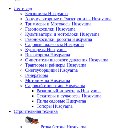
Лес и сад
Бензопилы Husqvarna
Аккумуляторные и Электропилы Нusqvarna
Триммеры и Мотокосы Нusqvarna
Газонокосилки Husqvarna
Культиваторы и мотоблоки Husqvarna
Газонокосилки–роботы Husqvarna
Садовые пылесосы Husqvarna
Кусторезы Husqvarna
Высоторезы Husqvarna
Очистители высокого давления Husqvarna
Тракторы и райдеры Husqvarna
Снегоуборщики Husqvarna
Генераторы
Мотопомпы Husqvarna
Садовый инвентарь Husqvarna
Различный инвентарь Husqvarna
Секаторы и сучкорезы Husqvarna
Пилы садовые Husqvarna
Топоры Husqvarna
Строительная техника
Резка бетона Husqvarna