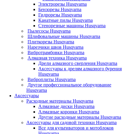
Электрорезы Husqvarna
Бензорезы Husqvarna
Гидрорезы Husqvarna
Канатные пилы Husqvarna
Стенорезные машины Husqvarna
Пылесосы Husqvarna
Шлифовальные машины Husqvarna
Плиткорезы Husqvarna
Нарезчики швов Husqvarna
Вибротрамбовки Husqvarna
Алмазная техника Husqvarna
Дрели алмазного сверления Husqvarna
Аксессуары к дрелям алмазного бурения
Husqvarna
Виброплиты Husqvarna
Другое профессиональное оборудование
Husqvarna
Аксессуары
Расходные материалы Husqvarna
Алмазные диски Husqvarna
Алмазные коронки Husqvarna
Другие расходные материалы Husqvarna
Аксессуары для садовой техники Husqvarna
Все для культиваторов и мотоблоков
Husqvarna