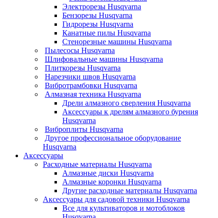
Электрорезы Husqvarna
Бензорезы Husqvarna
Гидрорезы Husqvarna
Канатные пилы Husqvarna
Стенорезные машины Husqvarna
Пылесосы Husqvarna
Шлифовальные машины Husqvarna
Плиткорезы Husqvarna
Нарезчики швов Husqvarna
Вибротрамбовки Husqvarna
Алмазная техника Husqvarna
Дрели алмазного сверления Husqvarna
Аксессуары к дрелям алмазного бурения
Husqvarna
Виброплиты Husqvarna
Другое профессиональное оборудование
Husqvarna
Аксессуары
Расходные материалы Husqvarna
Алмазные диски Husqvarna
Алмазные коронки Husqvarna
Другие расходные материалы Husqvarna
Аксессуары для садовой техники Husqvarna
Все для культиваторов и мотоблоков
Husqvarna