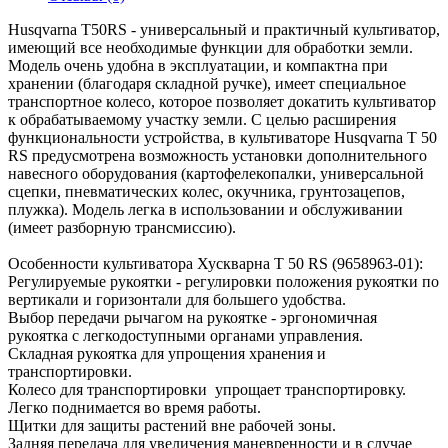
Husqvarna T50RS - универсальный и практичный культиватор,
имеющий все необходимые функции для обработки земли.
Модель очень удобна в эксплуатации, и компактна при
хранении (благодаря складной ручке), имеет специальное
транспортное колесо, которое позволяет докатить культиватор
к обрабатываемому участку земли. С целью расширения
функциональности устройства, в культиваторе Husqvarna T 50
RS предусмотрена возможность установки дополнительного
навесного оборудования (картофелекопалки, универсальной
сцепки, пневматических колес, окучника, грунтозацепов,
плужка). Модель легка в использовании и обслуживании
(имеет разборную трансмиссию).
Особенности культиватора Хускварна T 50 RS (9658963-01):
Регулируемые рукоятки - регулировки положения рукоятки по
вертикали и горизонтали для большего удобства.
Выбор передачи рычагом на рукоятке - эргономичная
рукоятка с легкодоступными органами управления.
Складная рукоятка для упрощения хранения и
транспортировки.
Колесо для транспортировки упрощает транспортировку.
Легко поднимается во время работы.
Щитки для защиты растений вне рабочей зоны.
Задняя передача для увеличения маневренности и в случае