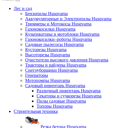
Лес и сад
Бензопилы Husqvarna
Аккумуляторные и Электропилы Нusqvarna
Триммеры и Мотокосы Нusqvarna
Газонокосилки Husqvarna
Культиваторы и мотоблоки Husqvarna
Газонокосилки–роботы Husqvarna
Садовые пылесосы Husqvarna
Кусторезы Husqvarna
Высоторезы Husqvarna
Очистители высокого давления Husqvarna
Тракторы и райдеры Husqvarna
Снегоуборщики Husqvarna
Генераторы
Мотопомпы Husqvarna
Садовый инвентарь Husqvarna
Различный инвентарь Husqvarna
Секаторы и сучкорезы Husqvarna
Пилы садовые Husqvarna
Топоры Husqvarna
Строительная техника
Резка бетона Husqvarna