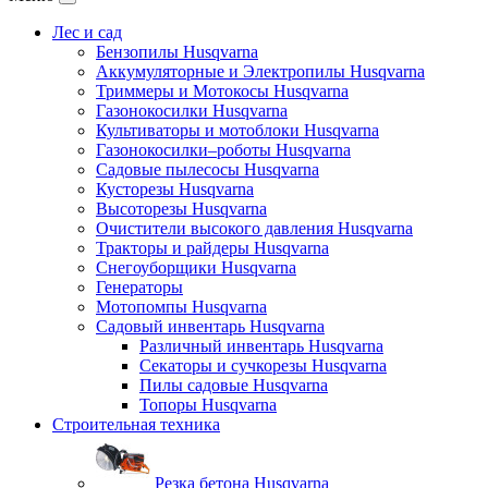
Лес и сад
Бензопилы Husqvarna
Аккумуляторные и Электропилы Нusqvarna
Триммеры и Мотокосы Нusqvarna
Газонокосилки Husqvarna
Культиваторы и мотоблоки Husqvarna
Газонокосилки–роботы Husqvarna
Садовые пылесосы Husqvarna
Кусторезы Husqvarna
Высоторезы Husqvarna
Очистители высокого давления Husqvarna
Тракторы и райдеры Husqvarna
Снегоуборщики Husqvarna
Генераторы
Мотопомпы Husqvarna
Садовый инвентарь Husqvarna
Различный инвентарь Husqvarna
Секаторы и сучкорезы Husqvarna
Пилы садовые Husqvarna
Топоры Husqvarna
Строительная техника
Резка бетона Husqvarna