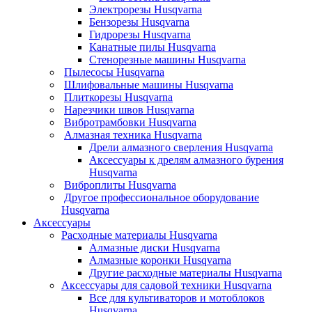
Электрорезы Husqvarna
Бензорезы Husqvarna
Гидрорезы Husqvarna
Канатные пилы Husqvarna
Стенорезные машины Husqvarna
Пылесосы Husqvarna
Шлифовальные машины Husqvarna
Плиткорезы Husqvarna
Нарезчики швов Husqvarna
Вибротрамбовки Husqvarna
Алмазная техника Husqvarna
Дрели алмазного сверления Husqvarna
Аксессуары к дрелям алмазного бурения
Husqvarna
Виброплиты Husqvarna
Другое профессиональное оборудование
Husqvarna
Аксессуары
Расходные материалы Husqvarna
Алмазные диски Husqvarna
Алмазные коронки Husqvarna
Другие расходные материалы Husqvarna
Аксессуары для садовой техники Husqvarna
Все для культиваторов и мотоблоков
Husqvarna