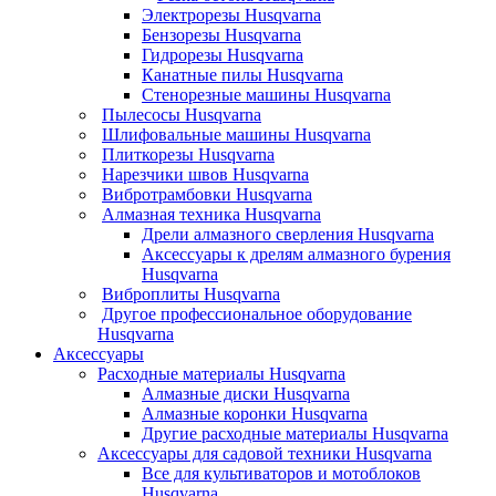
Электрорезы Husqvarna
Бензорезы Husqvarna
Гидрорезы Husqvarna
Канатные пилы Husqvarna
Стенорезные машины Husqvarna
Пылесосы Husqvarna
Шлифовальные машины Husqvarna
Плиткорезы Husqvarna
Нарезчики швов Husqvarna
Вибротрамбовки Husqvarna
Алмазная техника Husqvarna
Дрели алмазного сверления Husqvarna
Аксессуары к дрелям алмазного бурения
Husqvarna
Виброплиты Husqvarna
Другое профессиональное оборудование
Husqvarna
Аксессуары
Расходные материалы Husqvarna
Алмазные диски Husqvarna
Алмазные коронки Husqvarna
Другие расходные материалы Husqvarna
Аксессуары для садовой техники Husqvarna
Все для культиваторов и мотоблоков
Husqvarna