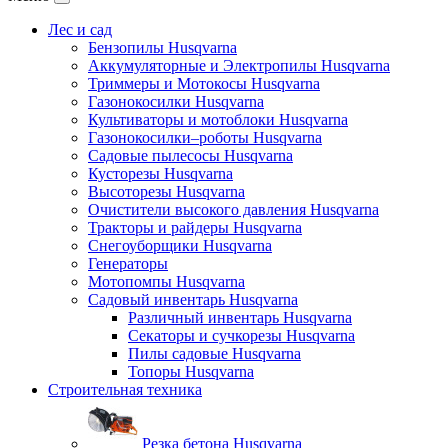
Лес и сад
Бензопилы Husqvarna
Аккумуляторные и Электропилы Нusqvarna
Триммеры и Мотокосы Нusqvarna
Газонокосилки Husqvarna
Культиваторы и мотоблоки Husqvarna
Газонокосилки–роботы Husqvarna
Садовые пылесосы Husqvarna
Кусторезы Husqvarna
Высоторезы Husqvarna
Очистители высокого давления Husqvarna
Тракторы и райдеры Husqvarna
Снегоуборщики Husqvarna
Генераторы
Мотопомпы Husqvarna
Садовый инвентарь Husqvarna
Различный инвентарь Husqvarna
Секаторы и сучкорезы Husqvarna
Пилы садовые Husqvarna
Топоры Husqvarna
Строительная техника
Резка бетона Husqvarna