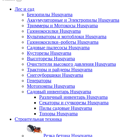
Лес и сад
Бензопилы Husqvarna
Аккумуляторные и Электропилы Нusqvarna
Триммеры и Мотокосы Нusqvarna
Газонокосилки Husqvarna
Культиваторы и мотоблоки Husqvarna
Газонокосилки–роботы Husqvarna
Садовые пылесосы Husqvarna
Кусторезы Husqvarna
Высоторезы Husqvarna
Очистители высокого давления Husqvarna
Тракторы и райдеры Husqvarna
Снегоуборщики Husqvarna
Генераторы
Мотопомпы Husqvarna
Садовый инвентарь Husqvarna
Различный инвентарь Husqvarna
Секаторы и сучкорезы Husqvarna
Пилы садовые Husqvarna
Топоры Husqvarna
Строительная техника
Резка бетона Husqvarna