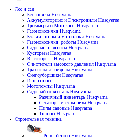
Лес и сад
Бензопилы Husqvarna
Аккумуляторные и Электропилы Нusqvarna
Триммеры и Мотокосы Нusqvarna
Газонокосилки Husqvarna
Культиваторы и мотоблоки Husqvarna
Газонокосилки–роботы Husqvarna
Садовые пылесосы Husqvarna
Кусторезы Husqvarna
Высоторезы Husqvarna
Очистители высокого давления Husqvarna
Тракторы и райдеры Husqvarna
Снегоуборщики Husqvarna
Генераторы
Мотопомпы Husqvarna
Садовый инвентарь Husqvarna
Различный инвентарь Husqvarna
Секаторы и сучкорезы Husqvarna
Пилы садовые Husqvarna
Топоры Husqvarna
Строительная техника
Резка бетона Husqvarna