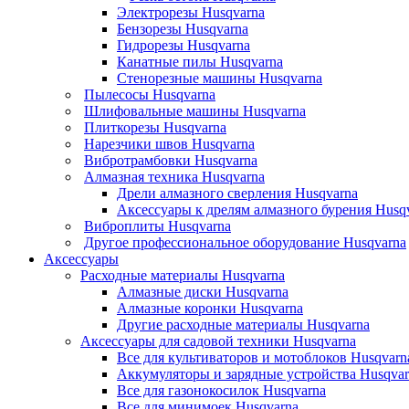
Электрорезы Husqvarna
Бензорезы Husqvarna
Гидрорезы Husqvarna
Канатные пилы Husqvarna
Стенорезные машины Husqvarna
Пылесосы Husqvarna
Шлифовальные машины Husqvarna
Плиткорезы Husqvarna
Нарезчики швов Husqvarna
Вибротрамбовки Husqvarna
Алмазная техника Husqvarna
Дрели алмазного сверления Husqvarna
Аксессуары к дрелям алмазного бурения Husq
Виброплиты Husqvarna
Другое профессиональное оборудование Husqvarna
Аксессуары
Расходные материалы Husqvarna
Алмазные диски Husqvarna
Алмазные коронки Husqvarna
Другие расходные материалы Husqvarna
Аксессуары для садовой техники Husqvarna
Все для культиваторов и мотоблоков Husqvarn
Аккумуляторы и зарядные устройства Husqvar
Все для газонокосилок Husqvarna
Все для минимоек Husqvarna