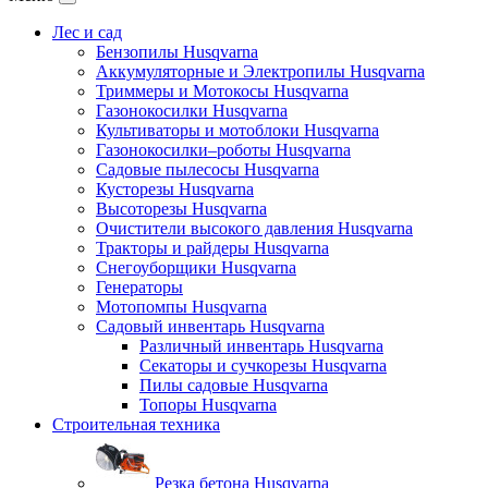
Лес и сад
Бензопилы Husqvarna
Аккумуляторные и Электропилы Нusqvarna
Триммеры и Мотокосы Нusqvarna
Газонокосилки Husqvarna
Культиваторы и мотоблоки Husqvarna
Газонокосилки–роботы Husqvarna
Садовые пылесосы Husqvarna
Кусторезы Husqvarna
Высоторезы Husqvarna
Очистители высокого давления Husqvarna
Тракторы и райдеры Husqvarna
Снегоуборщики Husqvarna
Генераторы
Мотопомпы Husqvarna
Садовый инвентарь Husqvarna
Различный инвентарь Husqvarna
Секаторы и сучкорезы Husqvarna
Пилы садовые Husqvarna
Топоры Husqvarna
Строительная техника
Резка бетона Husqvarna