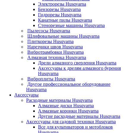
Электрорезы Husqvarna
Бензорезы Husqvarna
Гидрорезы Husqvarna
Канатные пилы Husqvarna
Стенорезные машины Husqvarna
Пылесосы Husqvarna
Шлифовальные машины Husqvarna
Плиткорезы Husqvarna
Нарезчики швов Husqvarna
Вибротрамбовки Husqvarna
Алмазная техника Husqvarna
Дрели алмазного сверления Husqvarna
Аксессуары к дрелям алмазного бурения
Husqvarna
Виброплиты Husqvarna
Другое профессиональное оборудование
Husqvarna
Аксессуары
Расходные материалы Husqvarna
Алмазные диски Husqvarna
Алмазные коронки Husqvarna
Другие расходные материалы Husqvarna
Аксессуары для садовой техники Husqvarna
Все для культиваторов и мотоблоков
Husqvarna