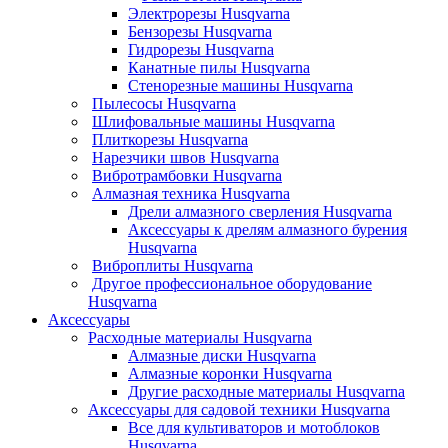
Электрорезы Husqvarna
Бензорезы Husqvarna
Гидрорезы Husqvarna
Канатные пилы Husqvarna
Стенорезные машины Husqvarna
Пылесосы Husqvarna
Шлифовальные машины Husqvarna
Плиткорезы Husqvarna
Нарезчики швов Husqvarna
Вибротрамбовки Husqvarna
Алмазная техника Husqvarna
Дрели алмазного сверления Husqvarna
Аксессуары к дрелям алмазного бурения
Husqvarna
Виброплиты Husqvarna
Другое профессиональное оборудование
Husqvarna
Аксессуары
Расходные материалы Husqvarna
Алмазные диски Husqvarna
Алмазные коронки Husqvarna
Другие расходные материалы Husqvarna
Аксессуары для садовой техники Husqvarna
Все для культиваторов и мотоблоков
Husqvarna