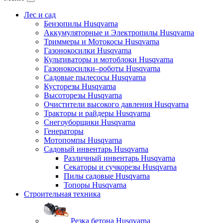
Лес и сад
Бензопилы Husqvarna
Аккумуляторные и Электропилы Нusqvarna
Триммеры и Мотокосы Нusqvarna
Газонокосилки Husqvarna
Культиваторы и мотоблоки Husqvarna
Газонокосилки–роботы Husqvarna
Садовые пылесосы Husqvarna
Кусторезы Husqvarna
Высоторезы Husqvarna
Очистители высокого давления Husqvarna
Тракторы и райдеры Husqvarna
Снегоуборщики Husqvarna
Генераторы
Мотопомпы Husqvarna
Садовый инвентарь Husqvarna
Различный инвентарь Husqvarna
Секаторы и сучкорезы Husqvarna
Пилы садовые Husqvarna
Топоры Husqvarna
Строительная техника
Резка бетона Husqvarna