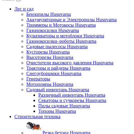
Лес и сад
Бензопилы Husqvarna
Аккумуляторные и Электропилы Нusqvarna
Триммеры и Мотокосы Нusqvarna
Газонокосилки Husqvarna
Культиваторы и мотоблоки Husqvarna
Газонокосилки–роботы Husqvarna
Садовые пылесосы Husqvarna
Кусторезы Husqvarna
Высоторезы Husqvarna
Очистители высокого давления Husqvarna
Тракторы и райдеры Husqvarna
Снегоуборщики Husqvarna
Генераторы
Мотопомпы Husqvarna
Садовый инвентарь Husqvarna
Различный инвентарь Husqvarna
Секаторы и сучкорезы Husqvarna
Пилы садовые Husqvarna
Топоры Husqvarna
Строительная техника
Резка бетона Husqvarna