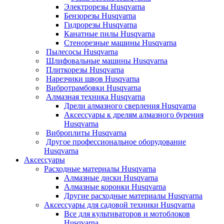
Электрорезы Husqvarna
Бензорезы Husqvarna
Гидрорезы Husqvarna
Канатные пилы Husqvarna
Стенорезные машины Husqvarna
Пылесосы Husqvarna
Шлифовальные машины Husqvarna
Плиткорезы Husqvarna
Нарезчики швов Husqvarna
Вибротрамбовки Husqvarna
Алмазная техника Husqvarna
Дрели алмазного сверления Husqvarna
Аксессуары к дрелям алмазного бурения
Husqvarna
Виброплиты Husqvarna
Другое профессиональное оборудование
Husqvarna
Аксессуары
Расходные материалы Husqvarna
Алмазные диски Husqvarna
Алмазные коронки Husqvarna
Другие расходные материалы Husqvarna
Аксессуары для садовой техники Husqvarna
Все для культиваторов и мотоблоков
Husqvarna