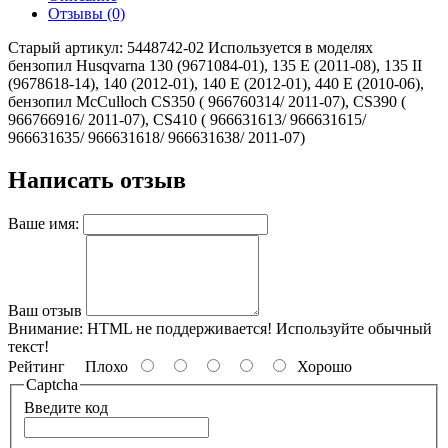
Отзывы (0)
Старый артикул: 5448742-02 Используется в моделях
бензопил Husqvarna 130 (9671084-01), 135 E (2011-08), 135 II
(9678618-14), 140 (2012-01), 140 E (2012-01), 440 E (2010-06),
бензопил McCulloch CS350 ( 966760314/ 2011-07), CS390 (
966766916/ 2011-07), CS410 ( 966631613/ 966631615/
966631635/ 966631618/ 966631638/ 2011-07)
Написать отзыв
Ваше имя:
Ваш отзыв
Внимание:
HTML не поддерживается! Используйте обычный
текст!
Рейтинг
Плохо
Хорошо
Captcha
Введите код