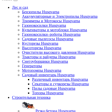
Лес и сад
Бензопилы Husqvarna
Аккумуляторные и Электропилы Нusqvarna
Триммеры и Мотокосы Нusqvarna
Газонокосилки Husqvarna
Культиваторы и мотоблоки Husqvarna
Газонокосилки–роботы Husqvarna
Садовые пылесосы Husqvarna
Кусторезы Husqvarna
Высоторезы Husqvarna
Очистители высокого давления Husqvarna
Тракторы и райдеры Husqvarna
Снегоуборщики Husqvarna
Генераторы
Мотопомпы Husqvarna
Садовый инвентарь Husqvarna
Различный инвентарь Husqvarna
Секаторы и сучкорезы Husqvarna
Пилы садовые Husqvarna
Топоры Husqvarna
Строительная техника
Резка бетона Husqvarna