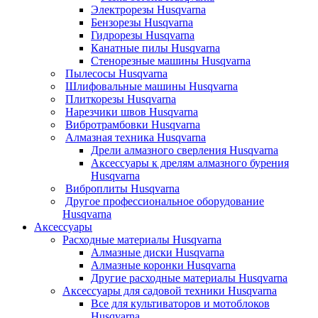
Электрорезы Husqvarna
Бензорезы Husqvarna
Гидрорезы Husqvarna
Канатные пилы Husqvarna
Стенорезные машины Husqvarna
Пылесосы Husqvarna
Шлифовальные машины Husqvarna
Плиткорезы Husqvarna
Нарезчики швов Husqvarna
Вибротрамбовки Husqvarna
Алмазная техника Husqvarna
Дрели алмазного сверления Husqvarna
Аксессуары к дрелям алмазного бурения
Husqvarna
Виброплиты Husqvarna
Другое профессиональное оборудование
Husqvarna
Аксессуары
Расходные материалы Husqvarna
Алмазные диски Husqvarna
Алмазные коронки Husqvarna
Другие расходные материалы Husqvarna
Аксессуары для садовой техники Husqvarna
Все для культиваторов и мотоблоков
Husqvarna