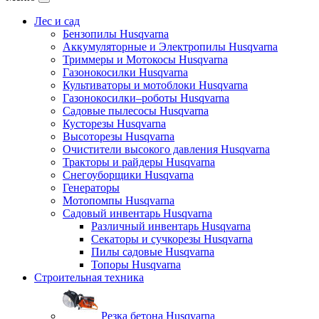
Лес и сад
Бензопилы Husqvarna
Аккумуляторные и Электропилы Нusqvarna
Триммеры и Мотокосы Нusqvarna
Газонокосилки Husqvarna
Культиваторы и мотоблоки Husqvarna
Газонокосилки–роботы Husqvarna
Садовые пылесосы Husqvarna
Кусторезы Husqvarna
Высоторезы Husqvarna
Очистители высокого давления Husqvarna
Тракторы и райдеры Husqvarna
Снегоуборщики Husqvarna
Генераторы
Мотопомпы Husqvarna
Садовый инвентарь Husqvarna
Различный инвентарь Husqvarna
Секаторы и сучкорезы Husqvarna
Пилы садовые Husqvarna
Топоры Husqvarna
Строительная техника
Резка бетона Husqvarna