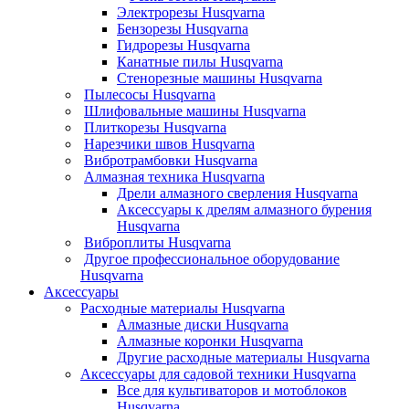
Электрорезы Husqvarna
Бензорезы Husqvarna
Гидрорезы Husqvarna
Канатные пилы Husqvarna
Стенорезные машины Husqvarna
Пылесосы Husqvarna
Шлифовальные машины Husqvarna
Плиткорезы Husqvarna
Нарезчики швов Husqvarna
Вибротрамбовки Husqvarna
Алмазная техника Husqvarna
Дрели алмазного сверления Husqvarna
Аксессуары к дрелям алмазного бурения
Husqvarna
Виброплиты Husqvarna
Другое профессиональное оборудование
Husqvarna
Аксессуары
Расходные материалы Husqvarna
Алмазные диски Husqvarna
Алмазные коронки Husqvarna
Другие расходные материалы Husqvarna
Аксессуары для садовой техники Husqvarna
Все для культиваторов и мотоблоков
Husqvarna