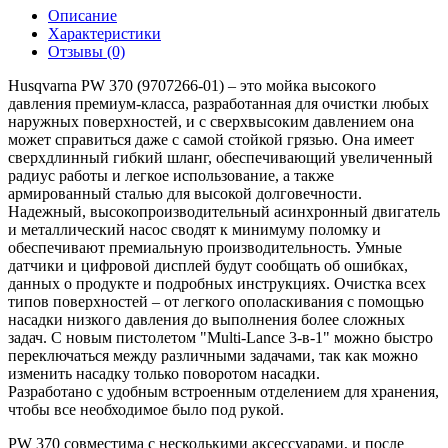
Описание
Характеристики
Отзывы (0)
Husqvarna PW 370 (9707266-01) – это мойка высокого
давления премиум-класса, разработанная для очистки любых
наружных поверхностей, и с сверхвысоким давлением она
может справиться даже с самой стойкой грязью. Она имеет
сверхдлинный гибкий шланг, обеспечивающий увеличенный
радиус работы и легкое использование, а также
армированный сталью для высокой долговечности.
Надежный, высокопроизводительный асинхронный двигатель
и металлический насос сводят к минимуму поломку и
обеспечивают премиальную производительность. Умные
датчики и цифровой дисплей будут сообщать об ошибках,
данных о продукте и подробных инструкциях. Очистка всех
типов поверхностей – от легкого ополаскивания с помощью
насадки низкого давления до выполнения более сложных
задач. С новым пистолетом "Multi-Lance 3-в-1" можно быстро
переключаться между различными задачами, так как можно
изменить насадку только поворотом насадки.
Разработано с удобным встроенным отделением для хранения,
чтобы все необходимое было под рукой.
PW 370 совместима с несколькими аксессуарами, и после