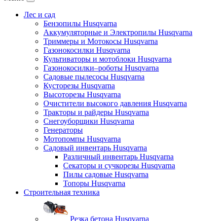
Лес и сад
Бензопилы Husqvarna
Аккумуляторные и Электропилы Нusqvarna
Триммеры и Мотокосы Нusqvarna
Газонокосилки Husqvarna
Культиваторы и мотоблоки Husqvarna
Газонокосилки–роботы Husqvarna
Садовые пылесосы Husqvarna
Кусторезы Husqvarna
Высоторезы Husqvarna
Очистители высокого давления Husqvarna
Тракторы и райдеры Husqvarna
Снегоуборщики Husqvarna
Генераторы
Мотопомпы Husqvarna
Садовый инвентарь Husqvarna
Различный инвентарь Husqvarna
Секаторы и сучкорезы Husqvarna
Пилы садовые Husqvarna
Топоры Husqvarna
Строительная техника
Резка бетона Husqvarna