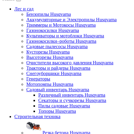
Лес и сад
Бензопилы Husqvarna
Аккумуляторные и Электропилы Нusqvarna
Триммеры и Мотокосы Нusqvarna
Газонокосилки Husqvarna
Культиваторы и мотоблоки Husqvarna
Газонокосилки–роботы Husqvarna
Садовые пылесосы Husqvarna
Кусторезы Husqvarna
Высоторезы Husqvarna
Очистители высокого давления Husqvarna
Тракторы и райдеры Husqvarna
Снегоуборщики Husqvarna
Генераторы
Мотопомпы Husqvarna
Садовый инвентарь Husqvarna
Различный инвентарь Husqvarna
Секаторы и сучкорезы Husqvarna
Пилы садовые Husqvarna
Топоры Husqvarna
Строительная техника
Резка бетона Husqvarna