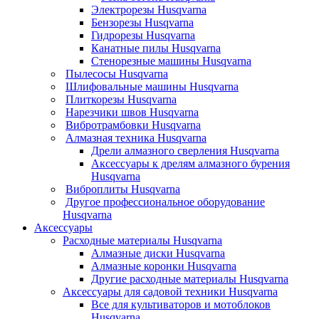
Электрорезы Husqvarna
Бензорезы Husqvarna
Гидрорезы Husqvarna
Канатные пилы Husqvarna
Стенорезные машины Husqvarna
Пылесосы Husqvarna
Шлифовальные машины Husqvarna
Плиткорезы Husqvarna
Нарезчики швов Husqvarna
Вибротрамбовки Husqvarna
Алмазная техника Husqvarna
Дрели алмазного сверления Husqvarna
Аксессуары к дрелям алмазного бурения
Husqvarna
Виброплиты Husqvarna
Другое профессиональное оборудование
Husqvarna
Аксессуары
Расходные материалы Husqvarna
Алмазные диски Husqvarna
Алмазные коронки Husqvarna
Другие расходные материалы Husqvarna
Аксессуары для садовой техники Husqvarna
Все для культиваторов и мотоблоков
Husqvarna