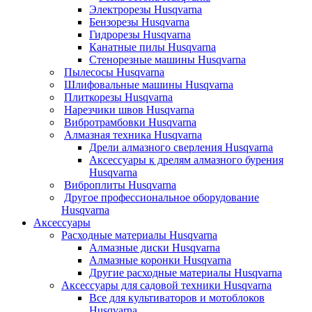
Электрорезы Husqvarna
Бензорезы Husqvarna
Гидрорезы Husqvarna
Канатные пилы Husqvarna
Стенорезные машины Husqvarna
Пылесосы Husqvarna
Шлифовальные машины Husqvarna
Плиткорезы Husqvarna
Нарезчики швов Husqvarna
Вибротрамбовки Husqvarna
Алмазная техника Husqvarna
Дрели алмазного сверления Husqvarna
Аксессуары к дрелям алмазного бурения
Husqvarna
Виброплиты Husqvarna
Другое профессиональное оборудование
Husqvarna
Аксессуары
Расходные материалы Husqvarna
Алмазные диски Husqvarna
Алмазные коронки Husqvarna
Другие расходные материалы Husqvarna
Аксессуары для садовой техники Husqvarna
Все для культиваторов и мотоблоков
Husqvarna