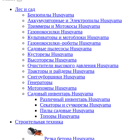
Лес и сад
Бензопилы Husqvarna
Аккумуляторные и Электропилы Нusqvarna
Триммеры и Мотокосы Нusqvarna
Газонокосилки Husqvarna
Культиваторы и мотоблоки Husqvarna
Газонокосилки–роботы Husqvarna
Садовые пылесосы Husqvarna
Кусторезы Husqvarna
Высоторезы Husqvarna
Очистители высокого давления Husqvarna
Тракторы и райдеры Husqvarna
Снегоуборщики Husqvarna
Генераторы
Мотопомпы Husqvarna
Садовый инвентарь Husqvarna
Различный инвентарь Husqvarna
Секаторы и сучкорезы Husqvarna
Пилы садовые Husqvarna
Топоры Husqvarna
Строительная техника
Резка бетона Husqvarna