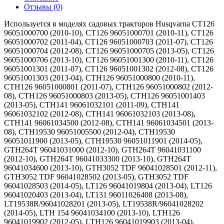
Отзывы (0)
Используется в моделях садовых тракторов Husqvarna CT126
96051000700 (2010-10), CT126 96051000701 (2010-11), CT126
96051000702 (2011-04), CT126 96051000703 (2011-07), CT126
96051000704 (2012-08), CT126 96051000705 (2013-05), CT126
96051000706 (2013-10), CT126 96051001300 (2010-11), CT126
96051001301 (2011-07), CT126 96051001302 (2012-08), CT126
96051001303 (2013-04), CTH126 96051000800 (2010-11),
CTH126 96051000801 (2011-07), CTH126 96051000802 (2012-
08), CTH126 96051000803 (2013-05), CTH126 96051001403
(2013-05), CTH141 96061032101 (2011-09), CTH141
96061032102 (2012-08), CTH141 96061032103 (2013-08),
CTH141 96061034500 (2012-08), CTH141 96061034501 (2013-
08), CTH19530 96051005500 (2012-04), CTH19530
96051011900 (2013-05), CTH19530 96051011901 (2014-05),
GTH264T 96041031000 (2012-10), GTH264T 96041031100
(2012-10), GTH264T 96041033300 (2013-10), GTH264T
96041034600 (2013-10), GTH3052 TDF 96041028501 (2012-11),
GTH3052 TDF 96041028502 (2013-05), GTH3052 TDF
96041028503 (2014-05), LT126 96041019804 (2013-04), LT126
96041020403 (2013-04), LT131 96011026408 (2013-08),
LT19538R/96041028201 (2013-05), LT19538R/96041028202
(2014-05), LTH 154 96041034100 (2013-10), LTH126
96041019902 (2012-05), LTH126 96041019903 (2013-04),