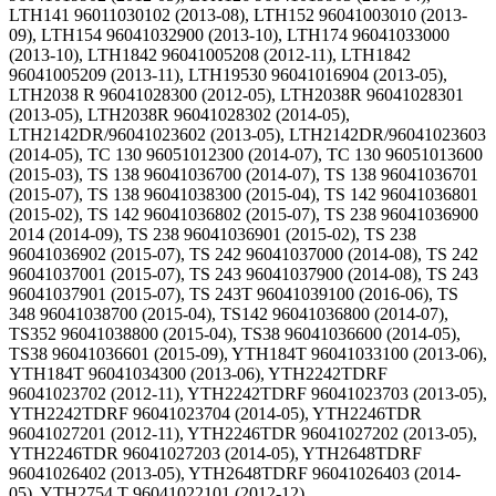
LTH141 96011030102 (2013-08), LTH152 96041003010 (2013-
09), LTH154 96041032900 (2013-10), LTH174 96041033000
(2013-10), LTH1842 96041005208 (2012-11), LTH1842
96041005209 (2013-11), LTH19530 96041016904 (2013-05),
LTH2038 R 96041028300 (2012-05), LTH2038R 96041028301
(2013-05), LTH2038R 96041028302 (2014-05),
LTH2142DR/96041023602 (2013-05), LTH2142DR/96041023603
(2014-05), TC 130 96051012300 (2014-07), TC 130 96051013600
(2015-03), TS 138 96041036700 (2014-07), TS 138 96041036701
(2015-07), TS 138 96041038300 (2015-04), TS 142 96041036801
(2015-02), TS 142 96041036802 (2015-07), TS 238 96041036900
2014 (2014-09), TS 238 96041036901 (2015-02), TS 238
96041036902 (2015-07), TS 242 96041037000 (2014-08), TS 242
96041037001 (2015-07), TS 243 96041037900 (2014-08), TS 243
96041037901 (2015-07), TS 243T 96041039100 (2016-06), TS
348 96041038700 (2015-04), TS142 96041036800 (2014-07),
TS352 96041038800 (2015-04), TS38 96041036600 (2014-05),
TS38 96041036601 (2015-09), YTH184T 96041033100 (2013-06),
YTH184T 96041034300 (2013-06), YTH2242TDRF
96041023702 (2012-11), YTH2242TDRF 96041023703 (2013-05),
YTH2242TDRF 96041023704 (2014-05), YTH2246TDR
96041027201 (2012-11), YTH2246TDR 96041027202 (2013-05),
YTH2246TDR 96041027203 (2014-05), YTH2648TDRF
96041026402 (2013-05), YTH2648TDRF 96041026403 (2014-
05), YTH2754 T 96041022101 (2012-12)