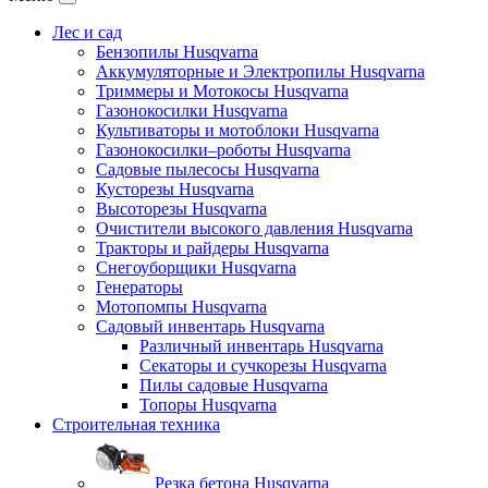
Лес и сад
Бензопилы Husqvarna
Аккумуляторные и Электропилы Нusqvarna
Триммеры и Мотокосы Нusqvarna
Газонокосилки Husqvarna
Культиваторы и мотоблоки Husqvarna
Газонокосилки–роботы Husqvarna
Садовые пылесосы Husqvarna
Кусторезы Husqvarna
Высоторезы Husqvarna
Очистители высокого давления Husqvarna
Тракторы и райдеры Husqvarna
Снегоуборщики Husqvarna
Генераторы
Мотопомпы Husqvarna
Садовый инвентарь Husqvarna
Различный инвентарь Husqvarna
Секаторы и сучкорезы Husqvarna
Пилы садовые Husqvarna
Топоры Husqvarna
Строительная техника
Резка бетона Husqvarna