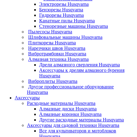
Электрорезы Husqvarna
Бензорезы Husqvarna
Гидрорезы Husqvarna
Канатные пилы Husqvarna
Стенорезные машины Husqvarna
Пылесосы Husqvarna
Шлифовальные машины Husqvarna
Плиткорезы Husqvarna
Нарезчики швов Husqvarna
Вибротрамбовки Husqvarna
Алмазная техника Husqvarna
Дрели алмазного сверления Husqvarna
Аксессуары к дрелям алмазного бурения
Husqvarna
Виброплиты Husqvarna
Другое профессиональное оборудование
Husqvarna
Аксессуары
Расходные материалы Husqvarna
Алмазные диски Husqvarna
Алмазные коронки Husqvarna
Другие расходные материалы Husqvarna
Аксессуары для садовой техники Husqvarna
Все для культиваторов и мотоблоков
Husqvarna