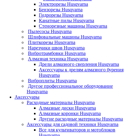
Электрорезы Husqvarna
Бензорезы Husqvarna
Гидрорезы Husqvarna
Канатные пилы Husqvarna
Стенорезные машины Husqvarna
Пылесосы Husqvarna
Шлифовальные машины Husqvarna
Плиткорезы Husqvarna
Нарезчики швов Husqvarna
Вибротрамбовки Husqvarna
Алмазная техника Husqvarna
Дрели алмазного сверления Husqvarna
Аксессуары к дрелям алмазного бурения
Husqvarna
Виброплиты Husqvarna
Другое профессиональное оборудование
Husqvarna
Аксессуары
Расходные материалы Husqvarna
Алмазные диски Husqvarna
Алмазные коронки Husqvarna
Другие расходные материалы Husqvarna
Аксессуары для садовой техники Husqvarna
Все для культиваторов и мотоблоков
Husqvarna