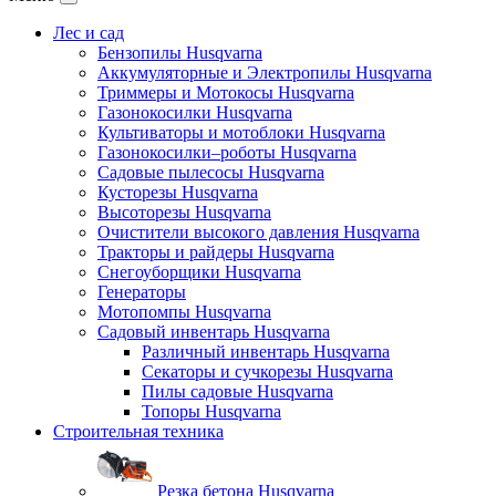
Лес и сад
Бензопилы Husqvarna
Аккумуляторные и Электропилы Нusqvarna
Триммеры и Мотокосы Нusqvarna
Газонокосилки Husqvarna
Культиваторы и мотоблоки Husqvarna
Газонокосилки–роботы Husqvarna
Садовые пылесосы Husqvarna
Кусторезы Husqvarna
Высоторезы Husqvarna
Очистители высокого давления Husqvarna
Тракторы и райдеры Husqvarna
Снегоуборщики Husqvarna
Генераторы
Мотопомпы Husqvarna
Садовый инвентарь Husqvarna
Различный инвентарь Husqvarna
Секаторы и сучкорезы Husqvarna
Пилы садовые Husqvarna
Топоры Husqvarna
Строительная техника
Резка бетона Husqvarna