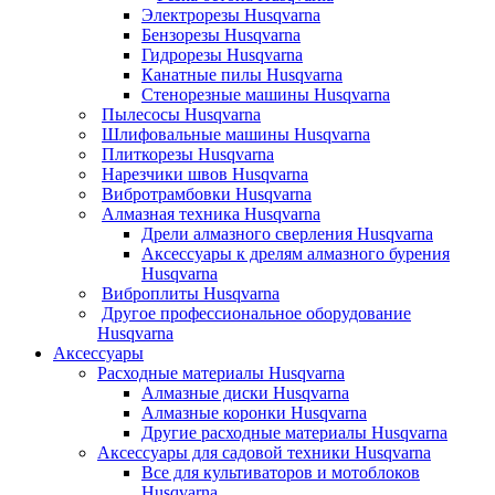
Электрорезы Husqvarna
Бензорезы Husqvarna
Гидрорезы Husqvarna
Канатные пилы Husqvarna
Стенорезные машины Husqvarna
Пылесосы Husqvarna
Шлифовальные машины Husqvarna
Плиткорезы Husqvarna
Нарезчики швов Husqvarna
Вибротрамбовки Husqvarna
Алмазная техника Husqvarna
Дрели алмазного сверления Husqvarna
Аксессуары к дрелям алмазного бурения
Husqvarna
Виброплиты Husqvarna
Другое профессиональное оборудование
Husqvarna
Аксессуары
Расходные материалы Husqvarna
Алмазные диски Husqvarna
Алмазные коронки Husqvarna
Другие расходные материалы Husqvarna
Аксессуары для садовой техники Husqvarna
Все для культиваторов и мотоблоков
Husqvarna