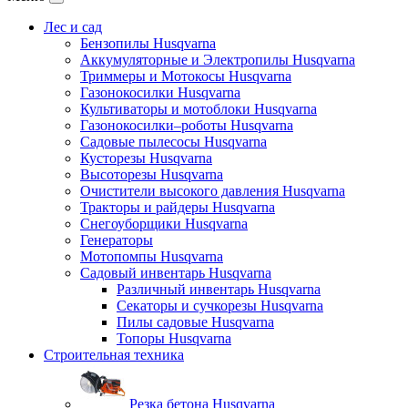
Лес и сад
Бензопилы Husqvarna
Аккумуляторные и Электропилы Нusqvarna
Триммеры и Мотокосы Нusqvarna
Газонокосилки Husqvarna
Культиваторы и мотоблоки Husqvarna
Газонокосилки–роботы Husqvarna
Садовые пылесосы Husqvarna
Кусторезы Husqvarna
Высоторезы Husqvarna
Очистители высокого давления Husqvarna
Тракторы и райдеры Husqvarna
Снегоуборщики Husqvarna
Генераторы
Мотопомпы Husqvarna
Садовый инвентарь Husqvarna
Различный инвентарь Husqvarna
Секаторы и сучкорезы Husqvarna
Пилы садовые Husqvarna
Топоры Husqvarna
Строительная техника
Резка бетона Husqvarna