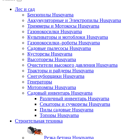
Лес и сад
Бензопилы Husqvarna
Аккумуляторные и Электропилы Нusqvarna
Триммеры и Мотокосы Нusqvarna
Газонокосилки Husqvarna
Культиваторы и мотоблоки Husqvarna
Газонокосилки–роботы Husqvarna
Садовые пылесосы Husqvarna
Кусторезы Husqvarna
Высоторезы Husqvarna
Очистители высокого давления Husqvarna
Тракторы и райдеры Husqvarna
Снегоуборщики Husqvarna
Генераторы
Мотопомпы Husqvarna
Садовый инвентарь Husqvarna
Различный инвентарь Husqvarna
Секаторы и сучкорезы Husqvarna
Пилы садовые Husqvarna
Топоры Husqvarna
Строительная техника
Резка бетона Husqvarna