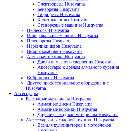
Электрорезы Husqvarna
Бензорезы Husqvarna
Гидрорезы Husqvarna
Канатные пилы Husqvarna
Стенорезные машины Husqvarna
Пылесосы Husqvarna
Шлифовальные машины Husqvarna
Плиткорезы Husqvarna
Нарезчики швов Husqvarna
Вибротрамбовки Husqvarna
Алмазная техника Husqvarna
Дрели алмазного сверления Husqvarna
Аксессуары к дрелям алмазного бурения
Husqvarna
Виброплиты Husqvarna
Другое профессиональное оборудование
Husqvarna
Аксессуары
Расходные материалы Husqvarna
Алмазные диски Husqvarna
Алмазные коронки Husqvarna
Другие расходные материалы Husqvarna
Аксессуары для садовой техники Husqvarna
Все для культиваторов и мотоблоков
Husqvarna