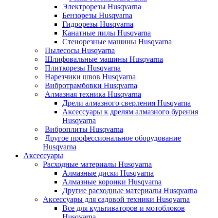
Электрорезы Husqvarna
Бензорезы Husqvarna
Гидрорезы Husqvarna
Канатные пилы Husqvarna
Стенорезные машины Husqvarna
Пылесосы Husqvarna
Шлифовальные машины Husqvarna
Плиткорезы Husqvarna
Нарезчики швов Husqvarna
Вибротрамбовки Husqvarna
Алмазная техника Husqvarna
Дрели алмазного сверления Husqvarna
Аксессуары к дрелям алмазного бурения
Husqvarna
Виброплиты Husqvarna
Другое профессиональное оборудование
Husqvarna
Аксессуары
Расходные материалы Husqvarna
Алмазные диски Husqvarna
Алмазные коронки Husqvarna
Другие расходные материалы Husqvarna
Аксессуары для садовой техники Husqvarna
Все для культиваторов и мотоблоков
Husqvarna