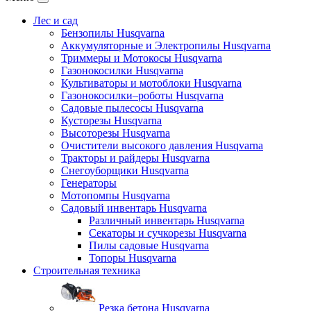
Лес и сад
Бензопилы Husqvarna
Аккумуляторные и Электропилы Нusqvarna
Триммеры и Мотокосы Нusqvarna
Газонокосилки Husqvarna
Культиваторы и мотоблоки Husqvarna
Газонокосилки–роботы Husqvarna
Садовые пылесосы Husqvarna
Кусторезы Husqvarna
Высоторезы Husqvarna
Очистители высокого давления Husqvarna
Тракторы и райдеры Husqvarna
Снегоуборщики Husqvarna
Генераторы
Мотопомпы Husqvarna
Садовый инвентарь Husqvarna
Различный инвентарь Husqvarna
Секаторы и сучкорезы Husqvarna
Пилы садовые Husqvarna
Топоры Husqvarna
Строительная техника
Резка бетона Husqvarna