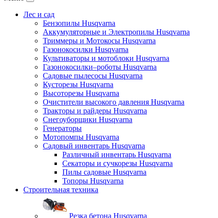
Лес и сад
Бензопилы Husqvarna
Аккумуляторные и Электропилы Нusqvarna
Триммеры и Мотокосы Нusqvarna
Газонокосилки Husqvarna
Культиваторы и мотоблоки Husqvarna
Газонокосилки–роботы Husqvarna
Садовые пылесосы Husqvarna
Кусторезы Husqvarna
Высоторезы Husqvarna
Очистители высокого давления Husqvarna
Тракторы и райдеры Husqvarna
Снегоуборщики Husqvarna
Генераторы
Мотопомпы Husqvarna
Садовый инвентарь Husqvarna
Различный инвентарь Husqvarna
Секаторы и сучкорезы Husqvarna
Пилы садовые Husqvarna
Топоры Husqvarna
Строительная техника
Резка бетона Husqvarna