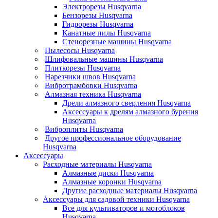
Электрорезы Husqvarna
Бензорезы Husqvarna
Гидрорезы Husqvarna
Канатные пилы Husqvarna
Стенорезные машины Husqvarna
Пылесосы Husqvarna
Шлифовальные машины Husqvarna
Плиткорезы Husqvarna
Нарезчики швов Husqvarna
Вибротрамбовки Husqvarna
Алмазная техника Husqvarna
Дрели алмазного сверления Husqvarna
Аксессуары к дрелям алмазного бурения
Husqvarna
Виброплиты Husqvarna
Другое профессиональное оборудование
Husqvarna
Аксессуары
Расходные материалы Husqvarna
Алмазные диски Husqvarna
Алмазные коронки Husqvarna
Другие расходные материалы Husqvarna
Аксессуары для садовой техники Husqvarna
Все для культиваторов и мотоблоков
Husqvarna