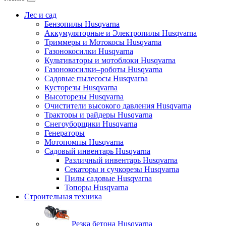
Лес и сад
Бензопилы Husqvarna
Аккумуляторные и Электропилы Нusqvarna
Триммеры и Мотокосы Нusqvarna
Газонокосилки Husqvarna
Культиваторы и мотоблоки Husqvarna
Газонокосилки–роботы Husqvarna
Садовые пылесосы Husqvarna
Кусторезы Husqvarna
Высоторезы Husqvarna
Очистители высокого давления Husqvarna
Тракторы и райдеры Husqvarna
Снегоуборщики Husqvarna
Генераторы
Мотопомпы Husqvarna
Садовый инвентарь Husqvarna
Различный инвентарь Husqvarna
Секаторы и сучкорезы Husqvarna
Пилы садовые Husqvarna
Топоры Husqvarna
Строительная техника
Резка бетона Husqvarna