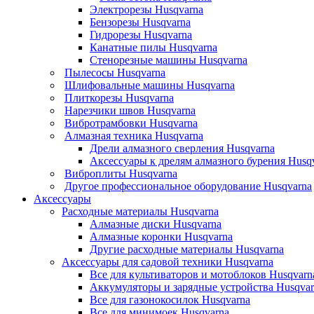
Электрорезы Husqvarna
Бензорезы Husqvarna
Гидрорезы Husqvarna
Канатные пилы Husqvarna
Стенорезные машины Husqvarna
Пылесосы Husqvarna
Шлифовальные машины Husqvarna
Плиткорезы Husqvarna
Нарезчики швов Husqvarna
Вибротрамбовки Husqvarna
Алмазная техника Husqvarna
Дрели алмазного сверления Husqvarna
Аксессуары к дрелям алмазного бурения Husq
Виброплиты Husqvarna
Другое профессиональное оборудование Husqvarna
Аксессуары
Расходные материалы Husqvarna
Алмазные диски Husqvarna
Алмазные коронки Husqvarna
Другие расходные материалы Husqvarna
Аксессуары для садовой техники Husqvarna
Все для культиваторов и мотоблоков Husqvarn
Аккумуляторы и зарядные устройства Husqvar
Все для газонокосилок Husqvarna
Все для минимоек Husqvarna