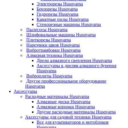
Электрорезы Husqvarna
Бензорезы Husqvarna
Гидрорезы Husqvarna
Канатные пилы Husqvarna
Стенорезные машины Husqvarna
Пылесосы Husqvarna
Шлифовальные машины Husqvarna
Плиткорезы Husqvarna
Нарезчики швов Husqvarna
Вибротрамбовки Husqvarna
Алмазная техника Husqvarna
Дрели алмазного сверления Husqvarna
Аксессуары к дрелям алмазного бурения
Husqvarna
Виброплиты Husqvarna
Другое профессиональное оборудование
Husqvarna
Аксессуары
Расходные материалы Husqvarna
Алмазные диски Husqvarna
Алмазные коронки Husqvarna
Другие расходные материалы Husqvarna
Аксессуары для садовой техники Husqvarna
Все для культиваторов и мотоблоков
Husqvarna