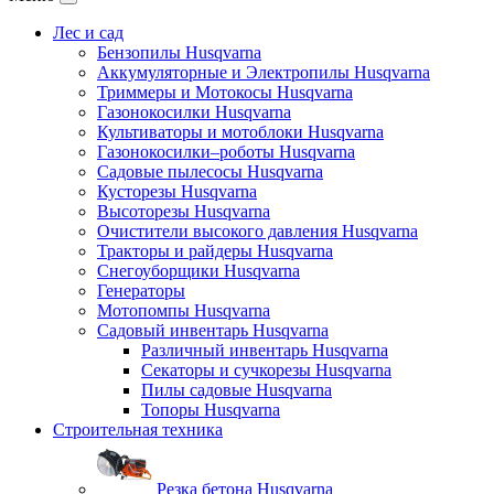
Лес и сад
Бензопилы Husqvarna
Аккумуляторные и Электропилы Нusqvarna
Триммеры и Мотокосы Нusqvarna
Газонокосилки Husqvarna
Культиваторы и мотоблоки Husqvarna
Газонокосилки–роботы Husqvarna
Садовые пылесосы Husqvarna
Кусторезы Husqvarna
Высоторезы Husqvarna
Очистители высокого давления Husqvarna
Тракторы и райдеры Husqvarna
Снегоуборщики Husqvarna
Генераторы
Мотопомпы Husqvarna
Садовый инвентарь Husqvarna
Различный инвентарь Husqvarna
Секаторы и сучкорезы Husqvarna
Пилы садовые Husqvarna
Топоры Husqvarna
Строительная техника
Резка бетона Husqvarna