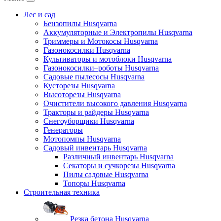
Лес и сад
Бензопилы Husqvarna
Аккумуляторные и Электропилы Нusqvarna
Триммеры и Мотокосы Нusqvarna
Газонокосилки Husqvarna
Культиваторы и мотоблоки Husqvarna
Газонокосилки–роботы Husqvarna
Садовые пылесосы Husqvarna
Кусторезы Husqvarna
Высоторезы Husqvarna
Очистители высокого давления Husqvarna
Тракторы и райдеры Husqvarna
Снегоуборщики Husqvarna
Генераторы
Мотопомпы Husqvarna
Садовый инвентарь Husqvarna
Различный инвентарь Husqvarna
Секаторы и сучкорезы Husqvarna
Пилы садовые Husqvarna
Топоры Husqvarna
Строительная техника
Резка бетона Husqvarna