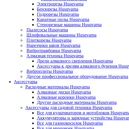
Электрорезы Husqvarna
Бензорезы Husqvarna
Гидрорезы Husqvarna
Канатные пилы Husqvarna
Стенорезные машины Husqvarna
Пылесосы Husqvarna
Шлифовальные машины Husqvarna
Плиткорезы Husqvarna
Нарезчики швов Husqvarna
Вибротрамбовки Husqvarna
Алмазная техника Husqvarna
Дрели алмазного сверления Husqvarna
Аксессуары к дрелям алмазного бурения Husq
Виброплиты Husqvarna
Другое профессиональное оборудование Husqvarna
Аксессуары
Расходные материалы Husqvarna
Алмазные диски Husqvarna
Алмазные коронки Husqvarna
Другие расходные материалы Husqvarna
Аксессуары для садовой техники Husqvarna
Все для культиваторов и мотоблоков Husqvarn
Аккумуляторы и зарядные устройства Husqvar
Все для газонокосилок Husqvarna
Все для минимоек Husqvarna