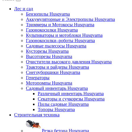
Лес и сад
Бензопилы Husqvarna
Аккумуляторные и Электропилы Нusqvarna
Триммеры и Мотокосы Нusqvarna
Газонокосилки Husqvarna
Культиваторы и мотоблоки Husqvarna
Газонокосилки–роботы Husqvarna
Садовые пылесосы Husqvarna
Кусторезы Husqvarna
Высоторезы Husqvarna
Очистители высокого давления Husqvarna
Тракторы и райдеры Husqvarna
Снегоуборщики Husqvarna
Генераторы
Мотопомпы Husqvarna
Садовый инвентарь Husqvarna
Различный инвентарь Husqvarna
Секаторы и сучкорезы Husqvarna
Пилы садовые Husqvarna
Топоры Husqvarna
Строительная техника
Резка бетона Husqvarna