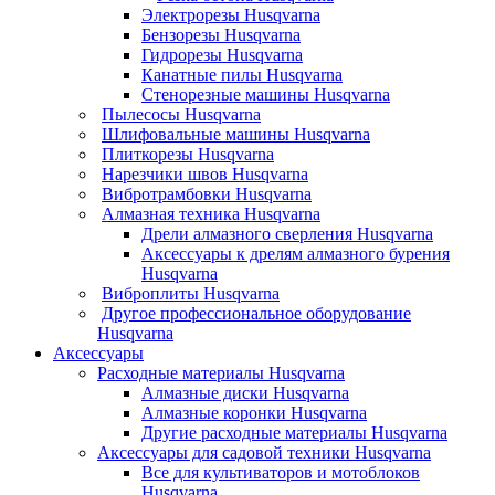
Электрорезы Husqvarna
Бензорезы Husqvarna
Гидрорезы Husqvarna
Канатные пилы Husqvarna
Стенорезные машины Husqvarna
Пылесосы Husqvarna
Шлифовальные машины Husqvarna
Плиткорезы Husqvarna
Нарезчики швов Husqvarna
Вибротрамбовки Husqvarna
Алмазная техника Husqvarna
Дрели алмазного сверления Husqvarna
Аксессуары к дрелям алмазного бурения
Husqvarna
Виброплиты Husqvarna
Другое профессиональное оборудование
Husqvarna
Аксессуары
Расходные материалы Husqvarna
Алмазные диски Husqvarna
Алмазные коронки Husqvarna
Другие расходные материалы Husqvarna
Аксессуары для садовой техники Husqvarna
Все для культиваторов и мотоблоков
Husqvarna