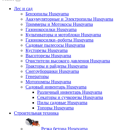
Лес и сад
Бензопилы Husqvarna
Аккумуляторные и Электропилы Нusqvarna
Триммеры и Мотокосы Нusqvarna
Газонокосилки Husqvarna
Культиваторы и мотоблоки Husqvarna
Газонокосилки–роботы Husqvarna
Садовые пылесосы Husqvarna
Кусторезы Husqvarna
Высоторезы Husqvarna
Очистители высокого давления Husqvarna
Тракторы и райдеры Husqvarna
Снегоуборщики Husqvarna
Генераторы
Мотопомпы Husqvarna
Садовый инвентарь Husqvarna
Различный инвентарь Husqvarna
Секаторы и сучкорезы Husqvarna
Пилы садовые Husqvarna
Топоры Husqvarna
Строительная техника
Резка бетона Husqvarna