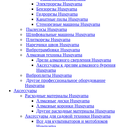
Электрорезы Husqvarna
Бензорезы Husqvarna
Гидрорезы Husqvarna
Канатные пилы Husqvarna
Стенорезные машины Husqvarna
Пылесосы Husqvarna
Шлифовальные машины Husqvarna
Плиткорезы Husqvarna
Нарезчики швов Husqvarna
Вибротрамбовки Husqvarna
Алмазная техника Husqvarna
Дрели алмазного сверления Husqvarna
Аксессуары к дрелям алмазного бурения
Husqvarna
Виброплиты Husqvarna
Другое профессиональное оборудование
Husqvarna
Аксессуары
Расходные материалы Husqvarna
Алмазные диски Husqvarna
Алмазные коронки Husqvarna
Другие расходные материалы Husqvarna
Аксессуары для садовой техники Husqvarna
Все для культиваторов и мотоблоков
Husqvarna