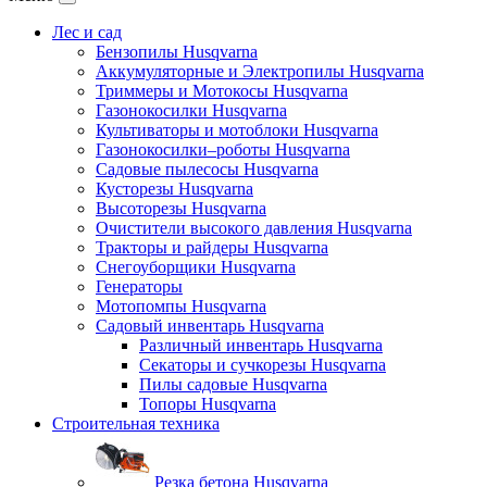
Лес и сад
Бензопилы Husqvarna
Аккумуляторные и Электропилы Нusqvarna
Триммеры и Мотокосы Нusqvarna
Газонокосилки Husqvarna
Культиваторы и мотоблоки Husqvarna
Газонокосилки–роботы Husqvarna
Садовые пылесосы Husqvarna
Кусторезы Husqvarna
Высоторезы Husqvarna
Очистители высокого давления Husqvarna
Тракторы и райдеры Husqvarna
Снегоуборщики Husqvarna
Генераторы
Мотопомпы Husqvarna
Садовый инвентарь Husqvarna
Различный инвентарь Husqvarna
Секаторы и сучкорезы Husqvarna
Пилы садовые Husqvarna
Топоры Husqvarna
Строительная техника
Резка бетона Husqvarna