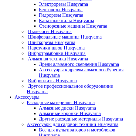
Электрорезы Husqvarna
Бензорезы Husqvarna
Гидрорезы Husqvarna
Канатные пилы Husqvarna
Стенорезные машины Husqvarna
Пылесосы Husqvarna
Шлифовальные машины Husqvarna
Плиткорезы Husqvarna
Нарезчики швов Husqvarna
Вибротрамбовки Husqvarna
Алмазная техника Husqvarna
Дрели алмазного сверления Husqvarna
Аксессуары к дрелям алмазного бурения
Husqvarna
Виброплиты Husqvarna
Другое профессиональное оборудование
Husqvarna
Аксессуары
Расходные материалы Husqvarna
Алмазные диски Husqvarna
Алмазные коронки Husqvarna
Другие расходные материалы Husqvarna
Аксессуары для садовой техники Husqvarna
Все для культиваторов и мотоблоков
Husqvarna