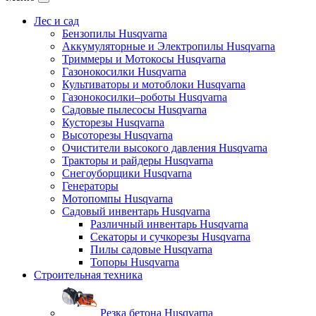
Лес и сад
Бензопилы Husqvarna
Аккумуляторные и Электропилы Нusqvarna
Триммеры и Мотокосы Нusqvarna
Газонокосилки Husqvarna
Культиваторы и мотоблоки Husqvarna
Газонокосилки–роботы Husqvarna
Садовые пылесосы Husqvarna
Кусторезы Husqvarna
Высоторезы Husqvarna
Очистители высокого давления Husqvarna
Тракторы и райдеры Husqvarna
Снегоуборщики Husqvarna
Генераторы
Мотопомпы Husqvarna
Садовый инвентарь Husqvarna
Различный инвентарь Husqvarna
Секаторы и сучкорезы Husqvarna
Пилы садовые Husqvarna
Топоры Husqvarna
Строительная техника
Резка бетона Husqvarna