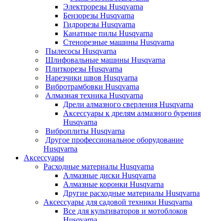
Электрорезы Husqvarna
Бензорезы Husqvarna
Гидрорезы Husqvarna
Канатные пилы Husqvarna
Стенорезные машины Husqvarna
Пылесосы Husqvarna
Шлифовальные машины Husqvarna
Плиткорезы Husqvarna
Нарезчики швов Husqvarna
Вибротрамбовки Husqvarna
Алмазная техника Husqvarna
Дрели алмазного сверления Husqvarna
Аксессуары к дрелям алмазного бурения
Husqvarna
Виброплиты Husqvarna
Другое профессиональное оборудование
Husqvarna
Аксессуары
Расходные материалы Husqvarna
Алмазные диски Husqvarna
Алмазные коронки Husqvarna
Другие расходные материалы Husqvarna
Аксессуары для садовой техники Husqvarna
Все для культиваторов и мотоблоков
Husqvarna