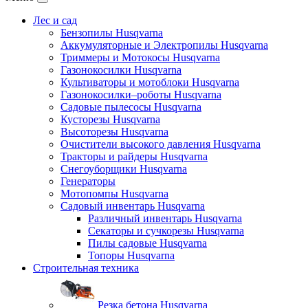
Лес и сад
Бензопилы Husqvarna
Аккумуляторные и Электропилы Нusqvarna
Триммеры и Мотокосы Нusqvarna
Газонокосилки Husqvarna
Культиваторы и мотоблоки Husqvarna
Газонокосилки–роботы Husqvarna
Садовые пылесосы Husqvarna
Кусторезы Husqvarna
Высоторезы Husqvarna
Очистители высокого давления Husqvarna
Тракторы и райдеры Husqvarna
Снегоуборщики Husqvarna
Генераторы
Мотопомпы Husqvarna
Садовый инвентарь Husqvarna
Различный инвентарь Husqvarna
Секаторы и сучкорезы Husqvarna
Пилы садовые Husqvarna
Топоры Husqvarna
Строительная техника
Резка бетона Husqvarna