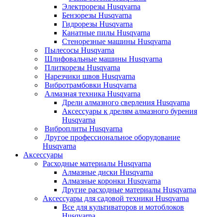
Электрорезы Husqvarna
Бензорезы Husqvarna
Гидрорезы Husqvarna
Канатные пилы Husqvarna
Стенорезные машины Husqvarna
Пылесосы Husqvarna
Шлифовальные машины Husqvarna
Плиткорезы Husqvarna
Нарезчики швов Husqvarna
Вибротрамбовки Husqvarna
Алмазная техника Husqvarna
Дрели алмазного сверления Husqvarna
Аксессуары к дрелям алмазного бурения
Husqvarna
Виброплиты Husqvarna
Другое профессиональное оборудование
Husqvarna
Аксессуары
Расходные материалы Husqvarna
Алмазные диски Husqvarna
Алмазные коронки Husqvarna
Другие расходные материалы Husqvarna
Аксессуары для садовой техники Husqvarna
Все для культиваторов и мотоблоков
Husqvarna